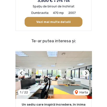
3,500 €
+ 21% TVA
Spațiu de birouri de închiriat
Dumbravita
470 mp
2007
Vezi mai multe detalii
Te-ar putea interesa și:
Previous
Next
1
/
22
Harta
Un sediu care inspiră încredere, în inima