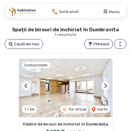
Sună acum
Meniu
Spații de birouri de închiriat în Dumbravita
1 rezultate
Caută din nou
Filtrează
Exclusivitate
Previous
Next
1
/
24
Tur virtual
Harta
Clădire de birouri de închiriat în Dumbrăvița