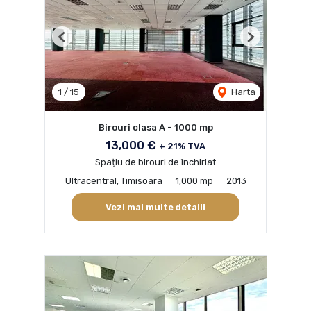
Previous
Next
1
/
15
Harta
Birouri clasa A - 1000 mp
13,000 €
+ 21% TVA
Spațiu de birouri de închiriat
Ultracentral, Timisoara
1,000 mp
2013
Vezi mai multe detalii