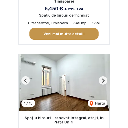
Timișoarei
5,450 €
+ 21% TVA
Spațiu de birouri de închiriat
Ultracentral, Timisoara
545 mp
1996
Vezi mai multe detalii
Previous
Next
1
/
15
Harta
Spațiu birouri - renovat integral, etaj 1, in
Piața Unirii