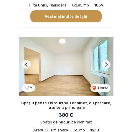
P-ta Unirii, Timisoara
82.95 mp
1839
Vezi mai multe detalii
Previous
Next
1
/
8
Harta
Spațiu pentru birouri sau cabinet, cu parcare,
la arteră principală
380 €
Spațiu de birouri de închiriat
Aradului, Timisoara
35 mp
1960