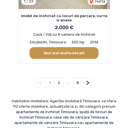
1
/
23
Harta
Imobil de închiriat cu locuri de parcare, curte
si anexe
2,000 €
Casă / Vilă cu 8 camere de închiriat
Elisabetin, Timisoara
300 mp
2014
Vezi mai multe detalii
Pagina anterioară
...
Pagina următoare
1
2
8
Habitation Imobiliare, Agenție imobiliară Timisoara, va ofera
112 oferte imobiliare, actualizate la zi, din categorii precum
apartamente de închiriat Timisoara
,
spații de birouri de
închiriat Timisoara
,
case vile de vânzare Timisoara
,
apartamente de vânzare Timisoara
sau
apartamente de