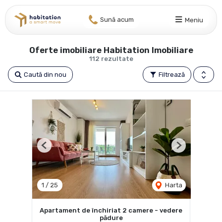
Sună acum
Meniu
Oferte imobiliare Habitation Imobiliare
112 rezultate
Caută din nou
Filtrează
Previous
Next
1
/
25
Harta
Apartament de închiriat 2 camere - vedere
pădure