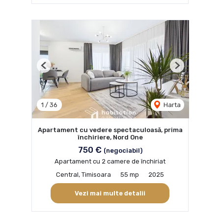
Previous
Next
1
/
36
Harta
Apartament cu vedere spectaculoasă, prima
închiriere, Nord One
750 €
(negociabil)
Apartament cu 2 camere de închiriat
Central, Timisoara
55 mp
2025
Vezi mai multe detalii