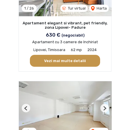
1
/
26
Tur virtual
Harta
Apartament elegant si vibrant, pet friendly,
zona Lipovei- Padure
630 €
(negociabil)
Apartament cu 3 camere de închiriat
Lipovei, Timisoara
62 mp
2024
Vezi mai multe detalii
Previous
Next