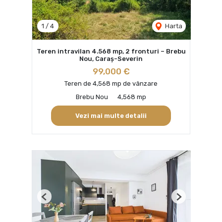
1
/
4
Harta
Teren intravilan 4.568 mp, 2 fronturi – Brebu
Nou, Caraș-Severin
99,000 €
Teren de 4,568 mp de vânzare
Brebu Nou
4,568 mp
Vezi mai multe detalii
Previous
Next