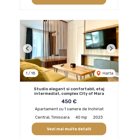
Previous
Next
1
/
18
Harta
Studio elegant si confortabil, etaj
intermediat, complex City of Mara
450 €
Apartament cu 1 camere de închiriat
Central, Timisoara
40 mp
2023
Vezi mai multe detalii