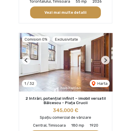
Torontalului, Timisoara
55 mp
2026
Vezi mai multe detalii
Comision 0%
Exclusivitate
Previous
Next
1
/
32
Harta
2 Intrări, potențial infinit – imobil versatil
Bălcescu - Piața Crucii
345,000 €
Spațiu comercial de vânzare
Central, Timisoara
180 mp
1920