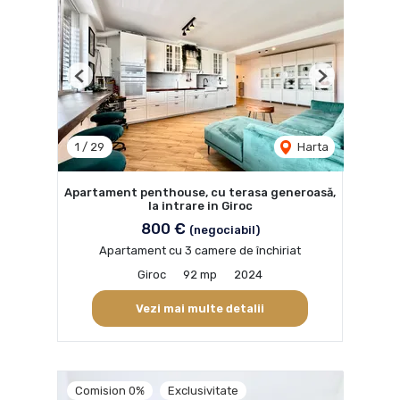
Previous
Next
1
/
29
Harta
Apartament penthouse, cu terasa generoasă,
la intrare in Giroc
800 €
(negociabil)
Apartament cu 3 camere de închiriat
Giroc
92 mp
2024
Vezi mai multe detalii
Comision 0%
Exclusivitate