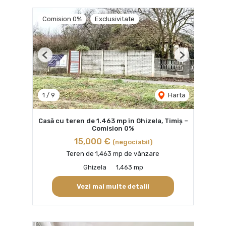
Comision 0%
Exclusivitate
Previous
Next
1
/
9
Harta
Casă cu teren de 1.463 mp în Ghizela, Timiș –
Comision 0%
15,000 €
(negociabil)
Teren de 1,463 mp de vânzare
Ghizela
1,463 mp
Vezi mai multe detalii