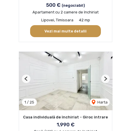
500 €
(negociabil)
Apartament cu 2 camere de închiriat
Lipovei, Timisoara
42 mp
Vezi mai multe detalii
Previous
Next
1
/
25
Harta
Casa individuală de închiriat - Giroc intrare
1,990 €