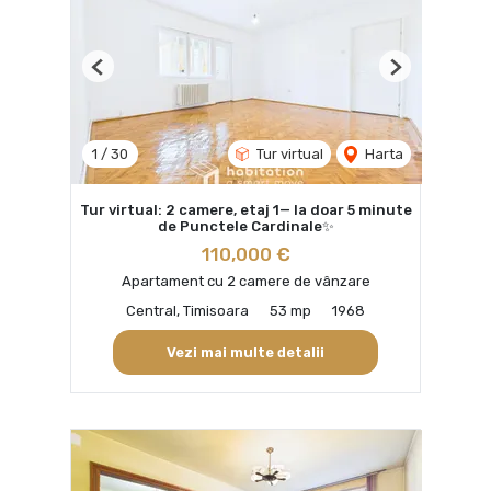
Previous
Next
1
/
30
Tur virtual
Harta
Tur virtual: 2 camere, etaj 1— la doar 5 minute
de Punctele Cardinale✨
110,000 €
Apartament cu 2 camere de vânzare
Central, Timisoara
53 mp
1968
Vezi mai multe detalii