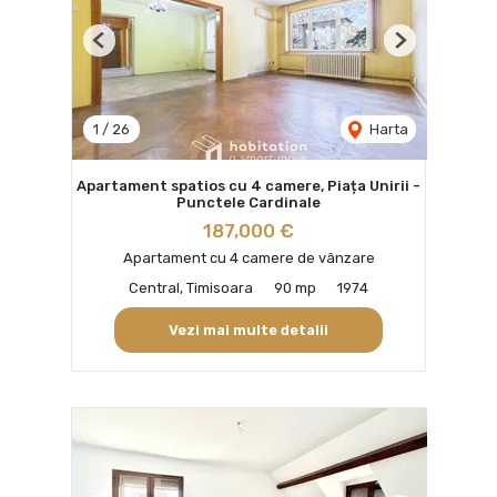
Previous
Next
1
/
26
Harta
Apartament spatios cu 4 camere, Piața Unirii -
Punctele Cardinale
187,000 €
Apartament cu 4 camere de vânzare
Central, Timisoara
90 mp
1974
Vezi mai multe detalii