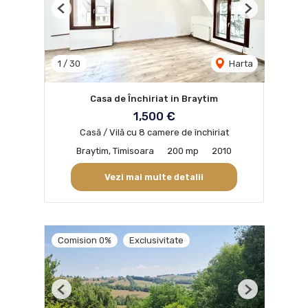
Previous
Next
1
/
30
Harta
Casa de Închiriat in Braytim
1,500 €
Casă / Vilă cu 8 camere de închiriat
Braytim, Timisoara
200 mp
2010
Vezi mai multe detalii
Comision 0%
Exclusivitate
Previous
Next