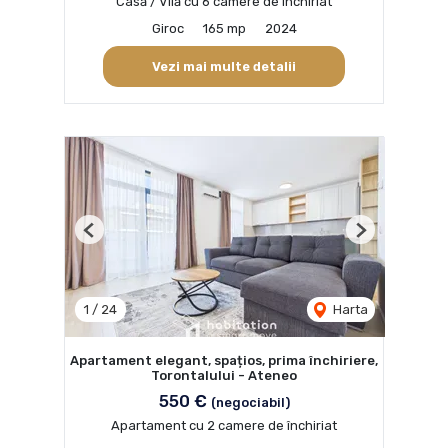
Casă / Vilă cu 6 camere de închiriat
Giroc
165 mp
2024
Vezi mai multe detalii
Previous
Next
1
/
24
Harta
Apartament elegant, spațios, prima închiriere,
Torontalului - Ateneo
550 €
(negociabil)
Apartament cu 2 camere de închiriat