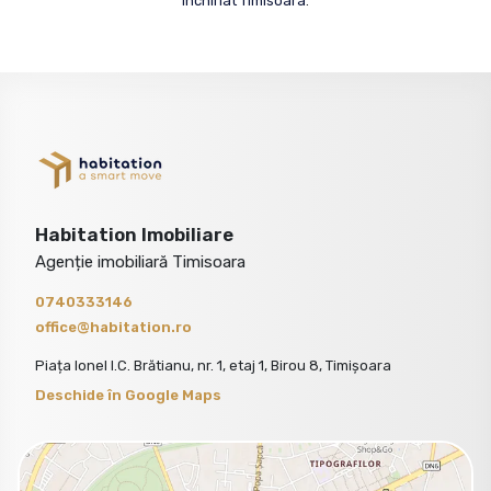
închiriat Timisoara
.
Habitation Imobiliare
Agenție imobiliară Timisoara
0740333146
office@habitation.ro
Piața Ionel I.C. Brătianu, nr. 1, etaj 1, Birou 8, Timișoara
Deschide în Google Maps