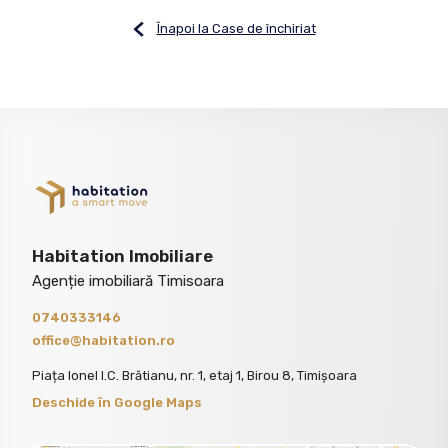
Înapoi la Case de închiriat
Habitation Imobiliare
Agenție imobiliară Timisoara
0740333146
office@habitation.ro
Piața Ionel I.C. Brătianu, nr. 1, etaj 1, Birou 8, Timișoara
Deschide în Google Maps