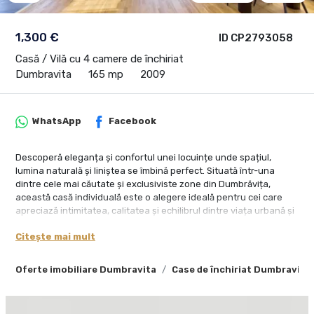
1,300 €
ID CP2793058
Casă / Vilă cu 4 camere de închiriat
Dumbravita
165 mp
2009
WhatsApp
Facebook
Descoperă eleganța și confortul unei locuințe unde spațiul,
lumina naturală și liniștea se îmbină perfect. Situată într-una
dintre cele mai căutate și exclusiviste zone din Dumbrăvița,
această casă individuală este o alegere ideală pentru cei care
apreciază intimitatea, calitatea și echilibrul dintre viața urbană și
cea în mijlocul naturii.
Citește mai mult
🏡 Detalii principale:
Suprafață utilă: 165 mp
Oferte imobiliare Dumbravita
Case de închiriat Dumbravita
Teren generos: 1.470 mp
Parcare: 2 locuri + carport acoperit
Preț închiriere: 1.300 €/lună