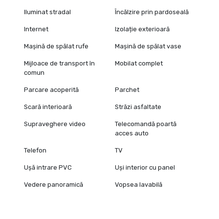
Iluminat stradal
Încălzire prin pardoseală
Internet
Izolație exterioară
Mașină de spălat rufe
Mașină de spălat vase
Mijloace de transport în
Mobilat complet
comun
Parcare acoperită
Parchet
Scară interioară
Străzi asfaltate
Supraveghere video
Telecomandă poartă
acces auto
Telefon
TV
Ușă intrare PVC
Uși interior cu panel
Vedere panoramică
Vopsea lavabilă