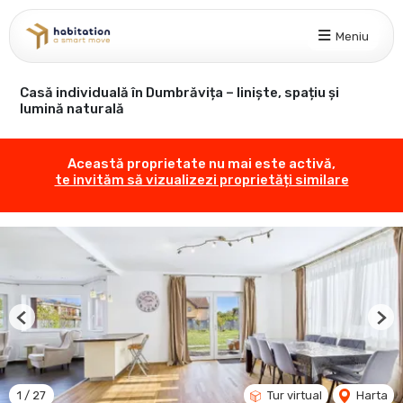
Meniu
Casă individuală în Dumbrăvița – liniște, spațiu și
lumină naturală
Această proprietate nu mai este activă,
te invităm să vizualizezi proprietăți similare
Previous
Nex
1
/
27
Tur virtual
Harta