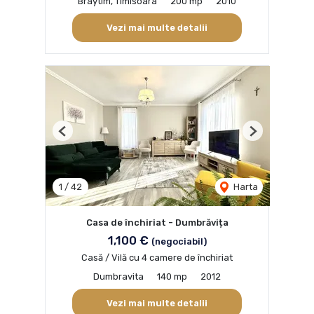
Braytim, Timisoara
200 mp
2010
Vezi mai multe detalii
Previous
Next
1
/
42
Harta
Casa de închiriat - Dumbrăvița
1,100 €
(negociabil)
Casă / Vilă cu 4 camere de închiriat
Dumbravita
140 mp
2012
Vezi mai multe detalii