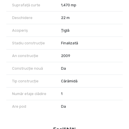
Suprafață curte
1,470 mp
Deschidere
22 m
Acoperiș
Țiglă
Stadiu construcție
Finalizată
An construcție
2009
Construcție nouă
Da
Tip construcție
Cărămidă
Număr etaje clădire
1
Are pod
Da