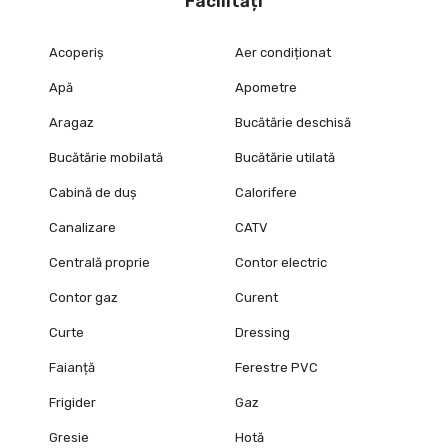
Facilități
Acoperiș
Aer condiționat
Apă
Apometre
Aragaz
Bucătărie deschisă
Bucătărie mobilată
Bucătărie utilată
Cabină de duș
Calorifere
Canalizare
CATV
Centrală proprie
Contor electric
Contor gaz
Curent
Curte
Dressing
Faianță
Ferestre PVC
Frigider
Gaz
Gresie
Hotă