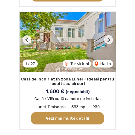
Previous
Next
1
/
27
Tur virtual
Harta
Casă de închiriat în zona Lunei – ideală pentru
locuit sau birouri
1,600 €
(negociabil)
Casă / Vilă cu 10 camere de închiriat
Lunei, Timisoara
333 mp
1930
Vezi mai multe detalii