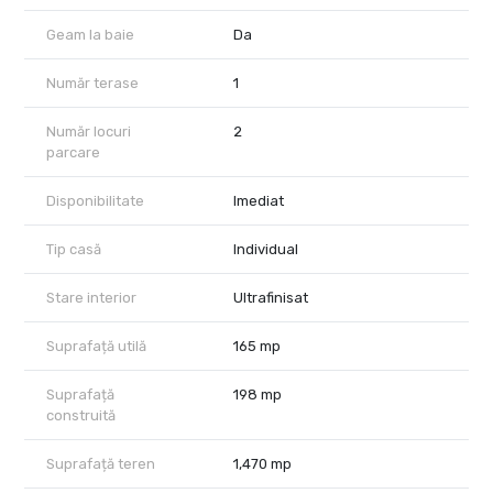
🌞 Puncte forte:
✔️ Lumină naturală abundentă datorită suprafețelor vitrate mari
Geam la baie
Da
✔️ Supraveghere video si alarma, pentru siguranță
✔️Curte amplă, ideală pentru relaxare, grădină, sau loc de joacă
Număr terase
1
✔️Zonă extrem de liniștită, aproape de parc, ferită de trafic
✔️Finisaje de calitate și atmosferă primitoare
✔️Perfectă pentru familii, cupluri sau expatriați ai companiilor
Număr locuri
2
internaționale
parcare
Contactează-ne astăzi pentru o vizionare și descoperă locul
Disponibilitate
Imediat
unde fiecare zi se simte ca acasă.
Tip casă
Individual
Stare interior
Ultrafinisat
Suprafață utilă
165 mp
Suprafață
198 mp
construită
Suprafață teren
1,470 mp