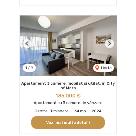
Previous
Next
1
/
9
Harta
Apartament 3 camere, mobilat si utilat, in City
of Mara
185,000 €
Apartament cu 3 camere de vânzare
Central, Timisoara
64 mp
2024
Vezi mai multe detalii