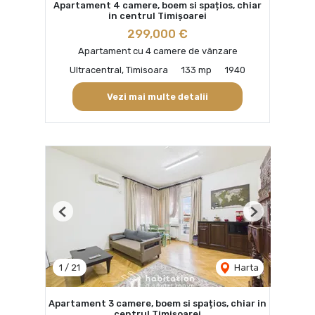
Apartament 4 camere, boem si spațios, chiar
in centrul Timișoarei
299,000 €
Apartament cu 4 camere de vânzare
Ultracentral, Timisoara
133 mp
1940
Vezi mai multe detalii
Previous
Next
1
/
21
Harta
Apartament 3 camere, boem si spațios, chiar in
centrul Timișoarei