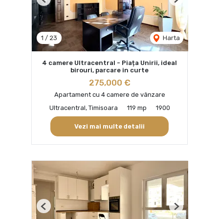
Previous
Next
1
/
23
Harta
4 camere Ultracentral - Piața Unirii, ideal
birouri, parcare in curte
275,000 €
Apartament cu 4 camere de vânzare
Ultracentral, Timisoara
119 mp
1900
Vezi mai multe detalii
Previous
Next