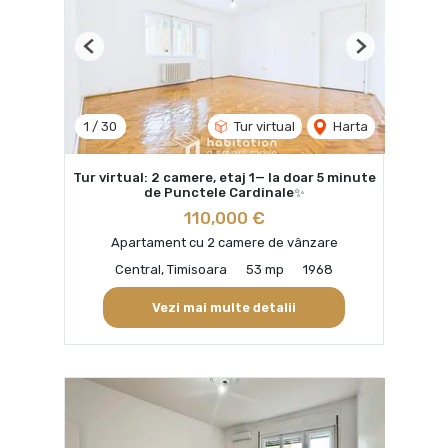
Previous
Next
1
/
30
Tur virtual
Harta
Tur virtual: 2 camere, etaj 1— la doar 5 minute
de Punctele Cardinale✨
110,000 €
Apartament cu 2 camere de vânzare
Central, Timisoara
53 mp
1968
Vezi mai multe detalii