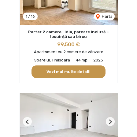
1
/
16
Harta
Parter 2 camere Lidia, parcare inclusă –
locuință sau birou
99,500 €
Apartament cu 2 camere de vânzare
Soarelui, Timisoara
44 mp
2025
Vezi mai multe detalii
Previous
Next