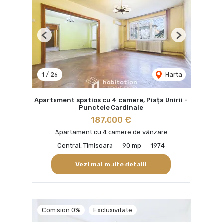
Previous
Next
1
/
26
Harta
Apartament spatios cu 4 camere, Piața Unirii -
Punctele Cardinale
187,000 €
Apartament cu 4 camere de vânzare
Central, Timisoara
90 mp
1974
Vezi mai multe detalii
Comision 0%
Exclusivitate