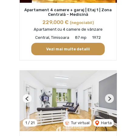
Apartament 4 camere + garaj | Etaj 1 | Zona
Centrală – Medicină
229,000 €
(negociabil)
Apartament cu 4 camere de vânzare
Central, Timisoara
87 mp
1972
Vezi mai multe detalii
Previous
Next
1
/
21
Tur virtual
Harta