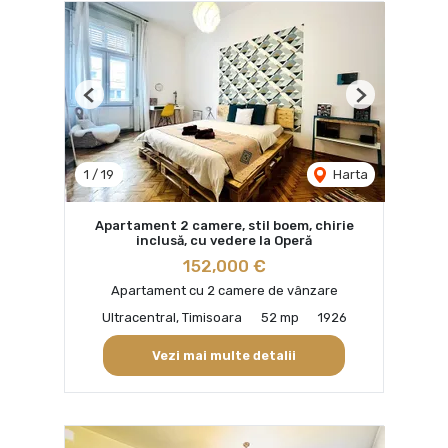
Previous
Next
1
/
19
Harta
Apartament 2 camere, stil boem, chirie
inclusă, cu vedere la Operă
152,000 €
Apartament cu 2 camere de vânzare
Ultracentral, Timisoara
52 mp
1926
Vezi mai multe detalii