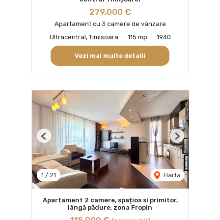
279,000 €
Apartament cu 3 camere de vânzare
Ultracentral, Timisoara
115 mp
1940
Vezi mai multe detalii
Previous
Next
1
/
21
Harta
Apartament 2 camere, spațios si primitor,
lângă pădure, zona Fropin
115,000 €