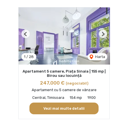
Previous
Next
1
/
28
Harta
Apartament 5 camere, Piața Sinaia | 155 mp |
Birou sau locuință
247,000 €
(negociabil)
Apartament cu 5 camere de vânzare
Central, Timisoara
154 mp
1900
Vezi mai multe detalii