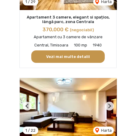
1
/
29
Harta
Apartament 3 camere, elegant si spațios,
lângă parc, zona Centrala
370,000 €
(negociabil)
Apartament cu 3 camere de vânzare
Central, Timisoara
100 mp
1940
Vezi mai multe detalii
Previous
Next
1
/
22
Harta