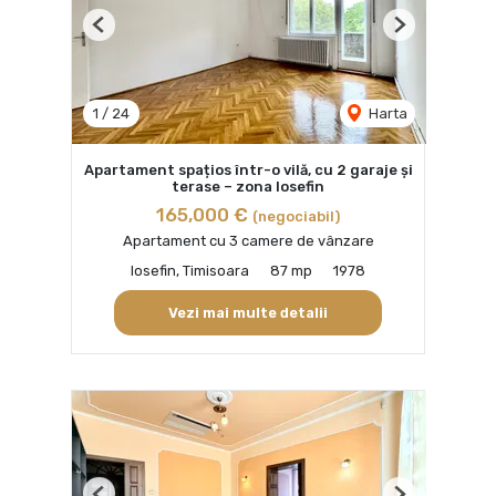
Previous
Next
1
/
24
Harta
Apartament spațios într-o vilă, cu 2 garaje și
terase – zona Iosefin
165,000 €
(negociabil)
Apartament cu 3 camere de vânzare
Iosefin, Timisoara
87 mp
1978
Vezi mai multe detalii