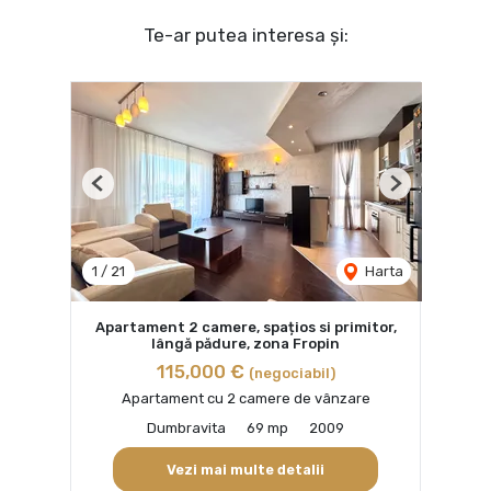
Te-ar putea interesa și:
Previous
Next
1
/
21
Harta
Apartament 2 camere, spațios si primitor,
lângă pădure, zona Fropin
115,000 €
(negociabil)
Apartament cu 2 camere de vânzare
Dumbravita
69 mp
2009
Vezi mai multe detalii