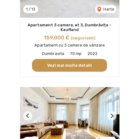
1
/
13
Harta
Apartament 3 camere, et 3, Dumbrăvița -
Kaufland
159,000 €
(negociabil)
Apartament cu 3 camere de vânzare
Dumbravita
70 mp
2022
Vezi mai multe detalii
Previous
Next