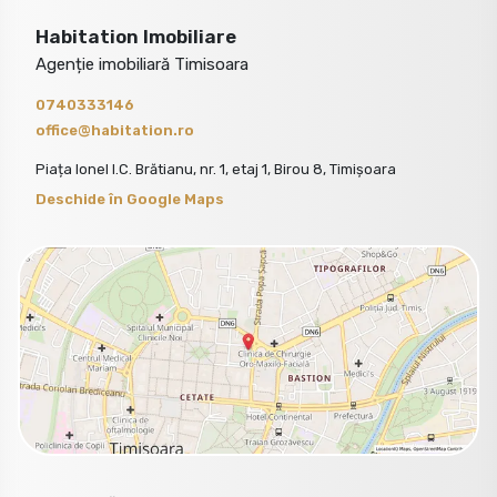
Habitation Imobiliare
Agenție imobiliară Timisoara
0740333146
office@habitation.ro
Piața Ionel I.C. Brătianu, nr. 1, etaj 1, Birou 8, Timișoara
Deschide în Google Maps