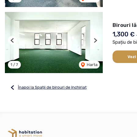
Birouri l
1,300 €
Spațiu de bi
Previous
Next
Vezi
1
/
7
Harta
Înapoi la Spații de birouri de închiriat