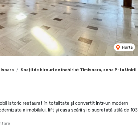
Harta
misoara
Spații de birouri de închiriat Timisoara, zona P-ta Unirii
mobil istoric restaurat în totalitate și convertit într-un modern
rnizata a imobilului, lift și casa scării și o suprafață utilă de 103
ntare