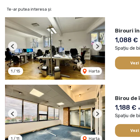
Te-ar putea interesa și:
Birouri î
1,088 €
Spațiu de bi
Previous
Next
Vezi
1
/
15
Harta
Birou de î
1,188 €
Spațiu de bi
Previous
Next
Vezi
1
/
11
Harta