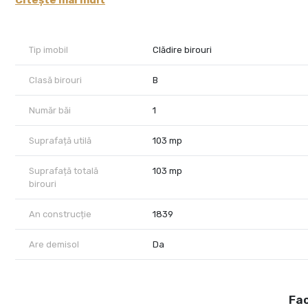
Citește mai mult
La prețul unitar al chiriei, se adaugă costuri cu Utilități/Ment
Tip imobil
Clădire birouri
Clasă birouri
B
Număr băi
1
Suprafață utilă
103 mp
Suprafață totală
103 mp
birouri
An construcție
1839
Are demisol
Da
Fac