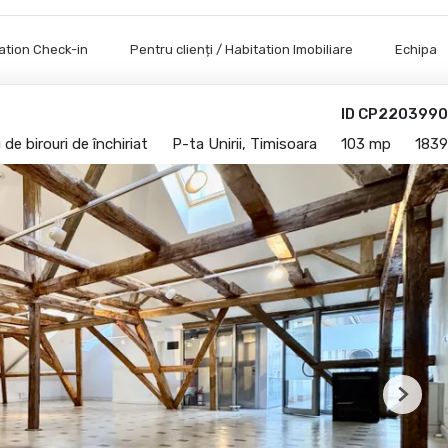
tation Check-in
Pentru clienți / Habitation Imobiliare
Echipa
ID CP2203990
 de birouri de închiriat
P-ta Unirii, Timisoara
103 mp
1839
Next