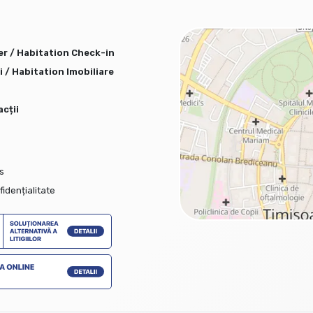
er / Habitation Check-in
i / Habitation Imobiliare
acții
s
fidențialitate