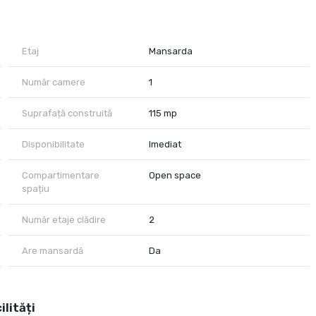
enanță
Etaj
Mansarda
Număr camere
1
Suprafață construită
115 mp
Disponibilitate
Imediat
Compartimentare
Open space
spațiu
Număr etaje clădire
2
Are mansardă
Da
ilități