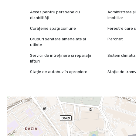
Acces pentru persoane cu
Administrare 
dizabilități
imobiliar
Curățenie spații comune
Ferestre care 
Grupuri sanitare amenajate și
Parchet
utilate
Servicii de întreținere și reparații
Sistem climatiz
lifturi
Stație de autobuz în apropiere
Stație de tramv