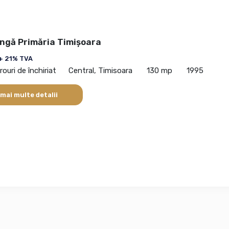
ângă Primăria Timișoara
+ 21% TVA
rouri de închiriat
Central, Timisoara
130 mp
1995
 mai multe detalii