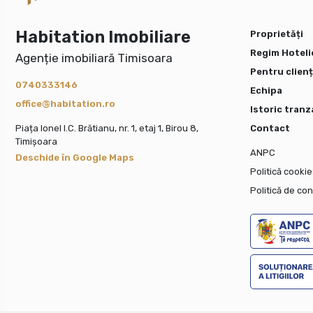
Habitation Imobiliare
Proprietăți
Regim Hoteli
Agenție imobiliară Timisoara
Pentru clienț
0740333146
Echipa
office@habitation.ro
Istoric tranz
Piața Ionel I.C. Brătianu, nr. 1, etaj 1, Birou 8,
Contact
Timișoara
ANPC
Deschide în Google Maps
Politică cookie
Politică de con