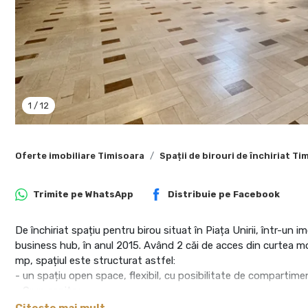
1
/
12
Oferte imobiliare Timisoara
Spații de birouri de închiriat Ti
Trimite pe
WhatsApp
Distribuie pe
Facebook
De închiriat spațiu pentru birou situat în Piața Unirii, într-un i
business hub, în anul 2015. Având 2 căi de acces din curtea mode
mp, spațiul este structurat astfel:
- un spațiu open space, flexibil, cu posibilitate de compartime
- Grup sanitar
Finisaje moderne, luminos, pregătit pentru activități de birou.