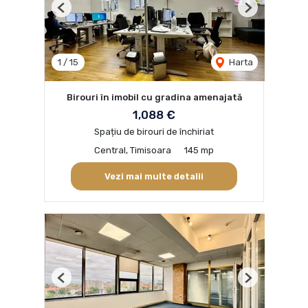
Previous
Next
1
/
15
Harta
Birouri în imobil cu gradina amenajată
1,088 €
Spațiu de birouri de închiriat
Central, Timisoara
145 mp
Vezi mai multe detalii
Previous
Next