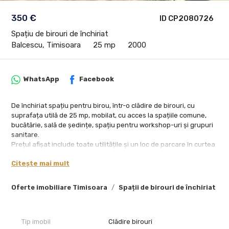
350 €
ID CP2080726
Spațiu de birouri de închiriat
Balcescu, Timisoara
25 mp
2000
WhatsApp
Facebook
De închiriat spațiu pentru birou, într-o clădire de birouri, cu
suprafața utilă de 25 mp, mobilat, cu acces la spațiile comune,
bucătărie, sală de ședințe, spațiu pentru workshop-uri și grupuri
sanitare.
Prețul afișat include toate utilitățile și un loc de parcare în curtea
imobilului.
Citește mai mult
Oferte imobiliare Timisoara
Spații de birouri de închiriat Ti
Tip imobil
Clădire birouri