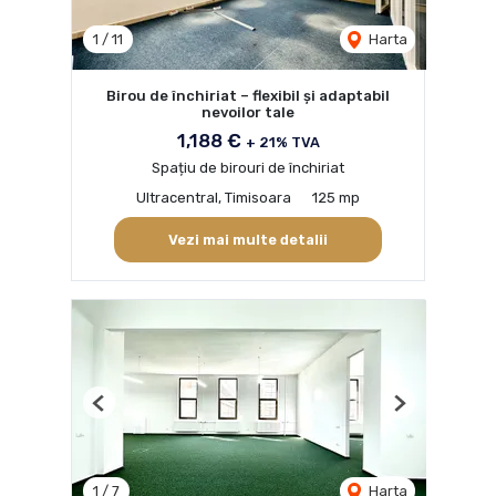
1
/
11
Harta
Birou de închiriat – flexibil și adaptabil
nevoilor tale
1,188 €
+ 21% TVA
Spațiu de birouri de închiriat
Ultracentral, Timisoara
125 mp
Vezi mai multe detalii
Previous
Next
1
/
7
Harta