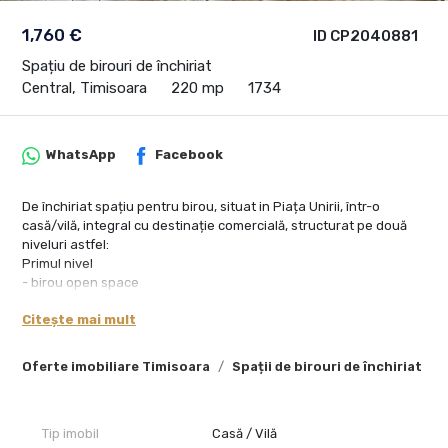
1,760 €
ID CP2040881
Spațiu de birouri de închiriat
Central, Timisoara
220 mp
1734
WhatsApp
Facebook
De închiriat spațiu pentru birou, situat in Piața Unirii, într-o
casă/vilă, integral cu destinație comercială, structurat pe două
niveluri astfel:
Primul nivel
- birou open space
- sală ședință (birou individual)
Citește mai mult
- grup sanitar
Al doilea nivel
- birou open space
Oferte imobiliare Timisoara
Spații de birouri de închiriat Ti
- spațiu bucătărie
- spațiu relaxare
- baie cu duș
Tip imobil
Casă / Vilă
Spațiul beneficiază de finisajele fostului chiriaș care, prin