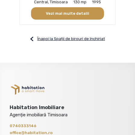
Central, Timisoara
130 mp
1995
Vezi mai multe detalii
Înapoi la Spații de birouri de închiriat
Habitation Imobiliare
Agenție imobiliară Timisoara
0740333146
office@habitation.ro