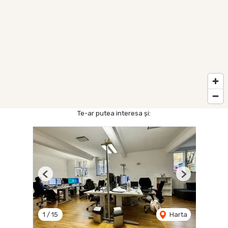
Te-ar putea interesa și:
Previous
Next
1
/
15
Harta