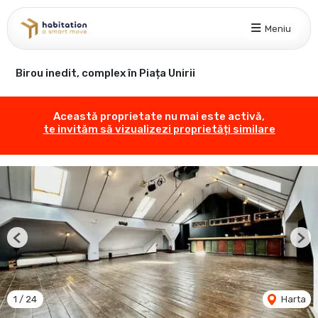
Meniu
Birou inedit, complex în Piața Unirii
Această proprietate nu mai este activă,
te invităm să vizualizezi proprietăți similare
Previous
Nex
1
/
24
Harta