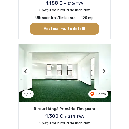
1,188 €
+ 21% TVA
Spațiu de birouri de închiriat
Ultracentral, Timisoara
125 mp
Vezi mai multe detalii
Previous
Next
1
/
7
Harta
Birouri lângă Primăria Timișoara
1,300 €
+ 21% TVA
Spațiu de birouri de închiriat