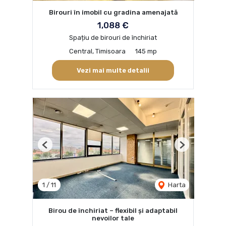
Birouri în imobil cu gradina amenajată
1,088 €
Spațiu de birouri de închiriat
Central, Timisoara
145 mp
Vezi mai multe detalii
Previous
Next
1
/
11
Harta
Birou de închiriat – flexibil și adaptabil
nevoilor tale