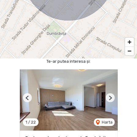
Te-ar putea interesa și:
Previous
Next
1
/
22
Harta