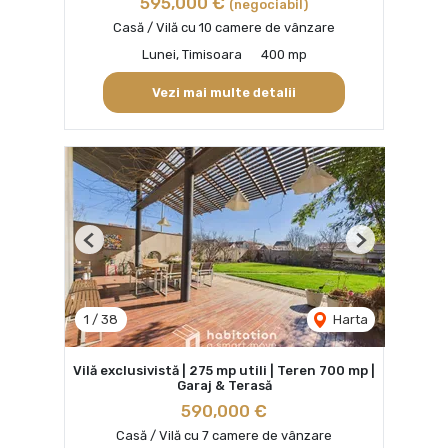
595,000 €
(negociabil)
Casă / Vilă cu 10 camere de vânzare
Lunei, Timisoara
400 mp
Vezi mai multe detalii
Previous
Next
1
/
38
Harta
Vilă exclusivistă | 275 mp utili | Teren 700 mp |
Garaj & Terasă
590,000 €
Casă / Vilă cu 7 camere de vânzare