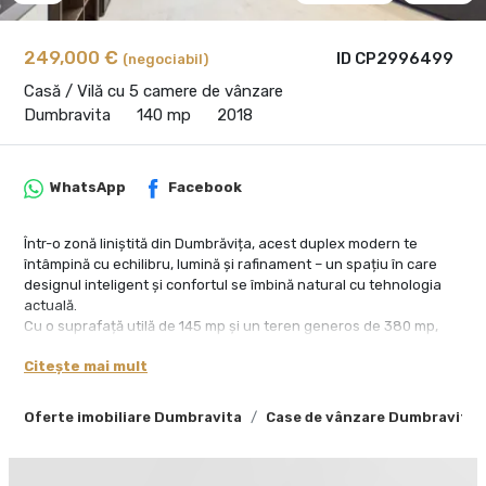
249,000 €
ID CP2996499
(negociabil)
Casă / Vilă cu 5 camere de vânzare
Dumbravita
140 mp
2018
WhatsApp
Facebook
Într-o zonă liniștită din Dumbrăvița, acest duplex modern te
întâmpină cu echilibru, lumină și rafinament – un spațiu în care
designul inteligent și confortul se îmbină natural cu tehnologia
actuală.
Cu o suprafață utilă de 145 mp și un teren generos de 380 mp,
proprietatea oferă exact acel mix rar între intimitate,
Citește mai mult
funcționalitate și deschidere – ideal pentru un stil de viață
modern.
Oferte imobiliare Dumbravita
Case de vânzare Dumbravita
Compartimentare premium, gândită pentru viața reală:
🔹 Parter – spațiul în care trăiești, creezi și te conectezi:
hol de acces elegant