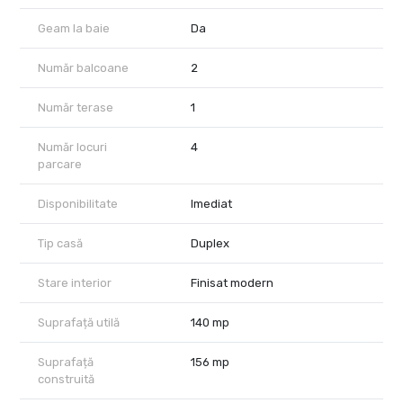
echilibrat, modern și confortabil.
Geam la baie
Da
Număr balcoane
2
Număr terase
1
Număr locuri
4
parcare
Disponibilitate
Imediat
Tip casă
Duplex
Stare interior
Finisat modern
Suprafață utilă
140 mp
Suprafață
156 mp
construită