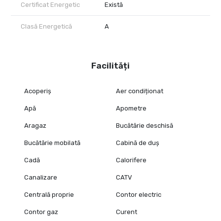
Certificat Energetic
Există
Clasă Energetică
A
Facilități
Acoperiș
Aer condiționat
Apă
Apometre
Aragaz
Bucătărie deschisă
Bucătărie mobilată
Cabină de duș
Cadă
Calorifere
Canalizare
CATV
Centrală proprie
Contor electric
Contor gaz
Curent