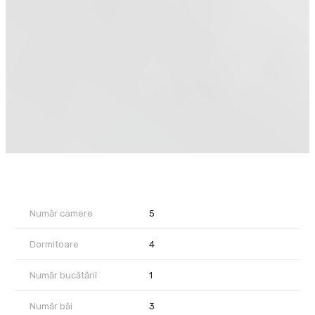
birou perfect pentru work-from-home
living open-space, scăldat în lumină naturală
bucătărie complet mobilată și utilată
cămară practică
spațiu de depozitare
baie modernă cu cabină de duș
🔹 Etaj – refugiul tău de liniște:
hol de distribuție
dormitor matrimonial cu baie proprie, dressing și acces către
balcon
2 dormitoare confortabile și versatile
baie spațioasă cu cadă
🔹 Pod înalt – spațiu suplimentar, perfect organizat pentru
depozitare
Detalii care fac diferența:
✔️ Panouri solare cu posibilitate de integrare a bateriilor –
Număr camere
5
eficiență energetică, independență și costuri reduse pe termen
lung
Dormitoare
4
✔️ Proprietatea se vinde complet mobilată și utilată, pregătită
pentru mutare imediată
Număr bucătării
1
Preț: 249.000 €, mobilat si utilat.
O locuință completă, unde fiecare detaliu susține un stil de viață
Număr băi
3