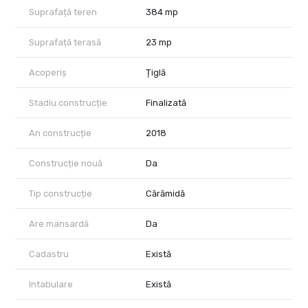
Suprafață teren
384 mp
Suprafață terasă
23 mp
Acoperiș
Țiglă
Stadiu construcție
Finalizată
An construcție
2018
Construcție nouă
Da
Tip construcție
Cărămidă
Are mansardă
Da
Cadastru
Există
Intabulare
Există