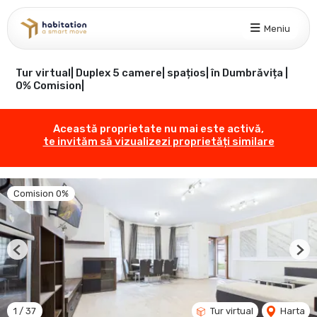
Meniu
Tur virtual| Duplex 5 camere| spațios| în Dumbrăvița |
0% Comision|
Această proprietate nu mai este activă,
te invităm să vizualizezi proprietăți similare
Comision 0%
Previous
Nex
1
/
37
Tur virtual
Harta