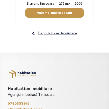
Braytim, Timisoara
275 mp
2008
Vezi mai multe detalii
Înapoi la Case de vânzare
Habitation Imobiliare
Agenție imobiliară Timisoara
0740333146