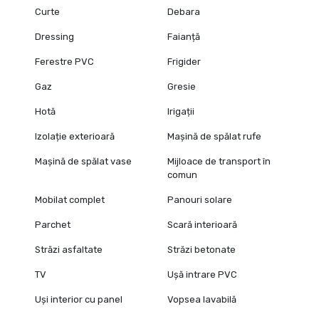
Curte
Debara
Dressing
Faianță
Ferestre PVC
Frigider
Gaz
Gresie
Hotă
Irigații
Izolație exterioară
Mașină de spălat rufe
Mașină de spălat vase
Mijloace de transport în
comun
Mobilat complet
Panouri solare
Parchet
Scară interioară
Străzi asfaltate
Străzi betonate
TV
Ușă intrare PVC
Uși interior cu panel
Vopsea lavabilă