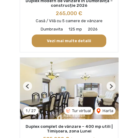
Duplex modern de vânzare în Dumbrăvița –
construcție 2026
265,000 €
Casă / Vilă cu 5 camere de vânzare
Dumbravita
125 mp
2026
Vezi mai multe detalii
Previous
Next
1
/
27
Tur virtual
Harta
Duplex complet de vânzare – 400 mp utili |
Timișoara, zona Lunei