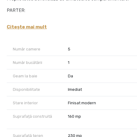
PARTER:
- living
Citește mai mult
- dormitor
- bucătărie cu loc de luat masa
- baie cu dus
- hol intrarea
Număr camere
5
- antreu cu spațiu depozitare
Număr bucătării
1
MANSARDA:
Geam la baie
Da
- dormitor
- birou
Disponibilitate
Imediat
- incapere open space
- dressing
Stare interior
Finisat modern
- baie cu cada
Suprafață construită
160 mp
Casa beneficiază de sistem de alarma, un loc de parcare creat 
terasa acoperită.
Incalzirea se realizează cu ajutorul centralei termice proprii.
Suprafață teren
230 mp