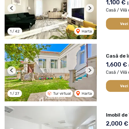
1,100 €
(
Casă / Vilă 
Previous
Next
Vezi
1
/
42
Harta
Casă de î
1,600 €
Casă / Vilă 
Previous
Next
Vezi
1
/
27
Tur virtual
Harta
Imobil de
2,000 €