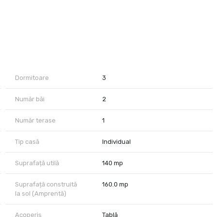
Dormitoare
3
Număr băi
2
Număr terase
1
Tip casă
Individual
Suprafață utilă
140 mp
Suprafață construită
160.0 mp
în fata casei, curte cu zona de barbecue, căsuța de scule și
la sol (Amprentă)
Acoperiș
Tablă