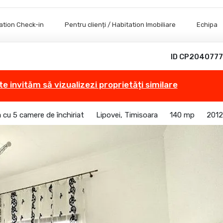
tation Check-in
Pentru clienți / Habitation Imobiliare
Echipa
ID CP2040777
te invităm să vizualizezi proprietăți similare
ă cu 5 camere de închiriat
Lipovei, Timisoara
140 mp
2012