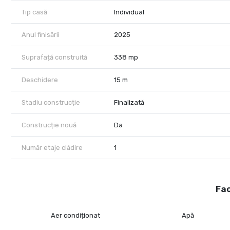
Tip casă
Individual
Anul finisării
2025
Suprafață construită
338 mp
Deschidere
15 m
Stadiu construcție
Finalizată
Construcție nouă
Da
Număr etaje clădire
1
Fac
Aer condiționat
Apă