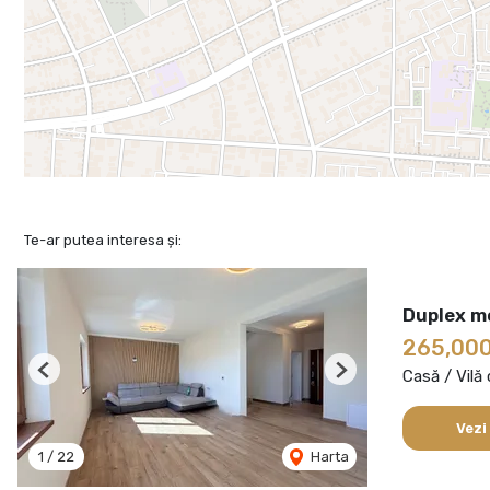
Te-ar putea interesa și:
Duplex m
265,00
Casă / Vilă
Previous
Next
Vezi
1
/
22
Harta