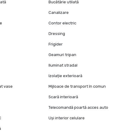
lată
Bucătărie utilată
Canalizare
ie
Contor electric
Dressing
Frigider
Geamuri tripan
Iluminat stradal
Izolație exterioară
at vase
Mijloace de transport în comun
Scară interioară
e
Telecomandă poartă acces auto
C
Uși interior celulare
ă