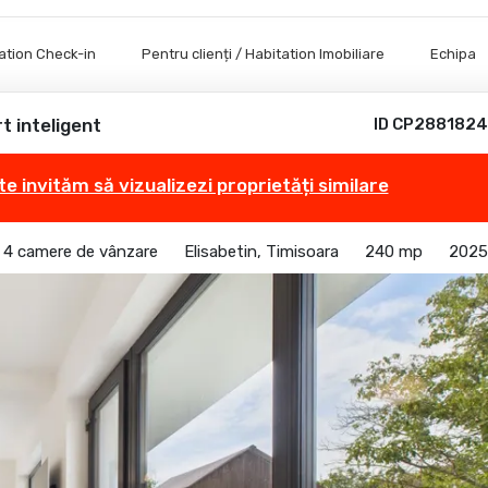
tation Check-in
Pentru clienți / Habitation Imobiliare
Echipa
t inteligent
ID CP2881824
te invităm să vizualizezi proprietăți similare
u 4 camere de vânzare
Elisabetin, Timisoara
240 mp
2025