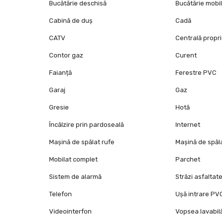
Bucătărie deschisă
Bucătărie mobi
Cabină de duș
Cadă
CATV
Centrală propr
Contor gaz
Curent
Faianță
Ferestre PVC
Garaj
Gaz
Gresie
Hotă
Încălzire prin pardoseală
Internet
Mașină de spălat rufe
Mașină de spăl
Mobilat complet
Parchet
Sistem de alarmă
Străzi asfaltat
Telefon
Ușă intrare PV
Videointerfon
Vopsea lavabil