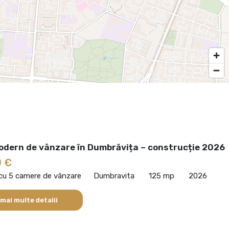
odern de vânzare în Dumbrăvița – construcție 2026
0 €
 cu 5 camere de vânzare
Dumbravita
125 mp
2026
 mai multe detalii