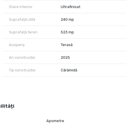
Stare interior
Ultrafinisat
Suprafață utilă
240 mp
Suprafață teren
523 mp
Acoperiș
Terasă
An construcție
2025
Tip construcție
Cărămidă
ilități
Apometre