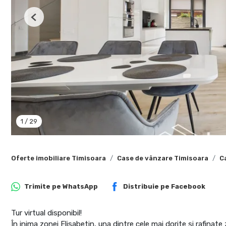
Previous
1
/
29
Oferte imobiliare Timisoara
Case de vânzare Timisoara
C
Trimite pe
WhatsApp
Distribuie pe
Facebook
Tur virtual disponibil!
În inima zonei Elisabetin, una dintre cele mai dorite și rafinate 