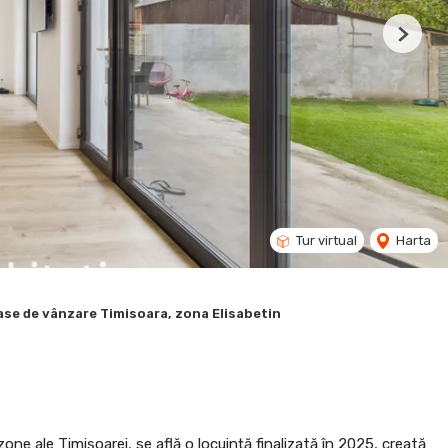
Next
Tur virtual
Harta
ase de vânzare Timisoara, zona Elisabetin
zone ale Timișoarei, se află o locuință finalizată în 2025, creată