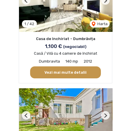
Previous
Next
1
/
42
Harta
Casa de închiriat - Dumbrăvița
1,100 €
(negociabil)
Casă / Vilă cu 4 camere de închiriat
Dumbravita
140 mp
2012
Vezi mai multe detalii
Previous
Next