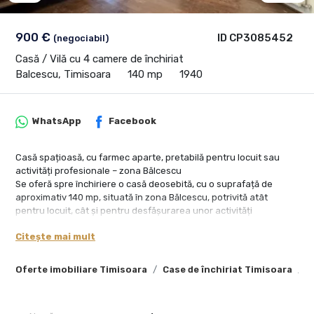
900 €
ID CP3085452
(negociabil)
Casă / Vilă cu 4 camere de închiriat
Balcescu, Timisoara
140 mp
1940
WhatsApp
Facebook
Casă spațioasă, cu farmec aparte, pretabilă pentru locuit sau
activități profesionale – zona Bălcescu
Se oferă spre închiriere o casă deosebită, cu o suprafață de
aproximativ 140 mp, situată în zona Bălcescu, potrivită atât
pentru locuit, cât și pentru desfășurarea unor activități
profesionale.
Citește mai mult
Imobilul păstrează farmecul construcțiilor solide de odinioară,
evidențiindu-se prin tâmplăria din lemn și zidurile groase, care
oferă un ambient plăcut, liniște și confort termic pe tot parcursul
Oferte imobiliare Timisoara
Case de închiriat Timisoara
C
anului.
Compartimentare: