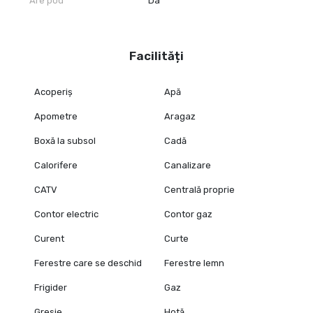
Are pod
Da
Facilități
Acoperiș
Apă
Apometre
Aragaz
Boxă la subsol
Cadă
Calorifere
Canalizare
CATV
Centrală proprie
Contor electric
Contor gaz
Curent
Curte
Ferestre care se deschid
Ferestre lemn
Frigider
Gaz
Gresie
Hotă