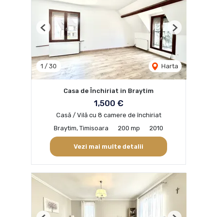
Previous
Next
1
/
30
Harta
Casa de Închiriat in Braytim
1,500 €
Casă / Vilă cu 8 camere de închiriat
Braytim, Timisoara
200 mp
2010
Vezi mai multe detalii