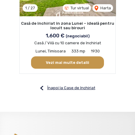
1
/
27
Tur virtual
Harta
Casă de închiriat în zona Lunei – ideală pentru
locuit sau birouri
1,600 €
(negociabil)
Casă / Vilă cu 10 camere de închiriat
Lunei, Timisoara
333 mp
1930
Vezi mai multe detalii
Înapoi la Case de închiriat