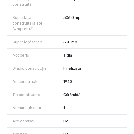
construită
Suprafață
306.0 mp
construită la sol
(Amprentă)
Suprafață teren
530 mp
Acoperiș
Țiglă
Stadiu construcție
Finalizată
An construcție
1940
Tip construcție
Cărămidă
Număr subsoluri
1
Are demisol
Da