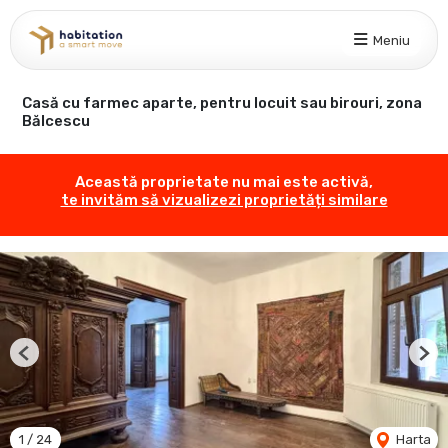
Meniu
Casă cu farmec aparte, pentru locuit sau birouri, zona
Bălcescu
Această proprietate nu mai este activă,
te invităm să vizualizezi proprietăți similare
Previous
Nex
1
/
24
Harta