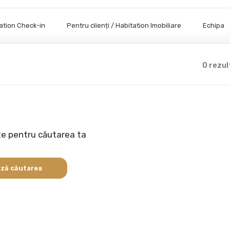
tation Check-in
Pentru clienți / Habitation Imobiliare
Echipa
0 rezu
te pentru căutarea ta
ză căutarea