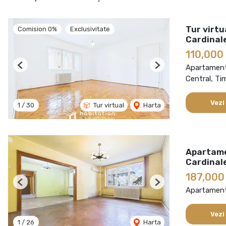
Tur virtu
Comision 0%
Exclusivitate
Cardinal
110,000
Apartament
Previous
Next
Central, Ti
Vezi
1
/
30
Tur virtual
Harta
Apartamen
Cardinal
187,000
Previous
Next
Apartament
Vezi
1
/
26
Harta