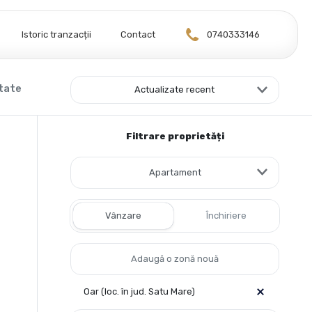
Istoric tranzacții
Contact
0740333146
ltate
Actualizate recent
Filtrare proprietăți
Apartament
Vânzare
Închiriere
Oar (loc. în jud. Satu Mare)