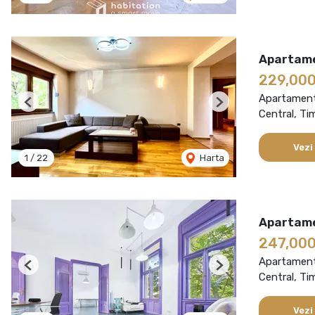
Apartamen
229,00
Apartament
Previous
Next
Central, Ti
Vezi
1
/
22
Harta
Apartamen
247,00
Apartament
Previous
Next
Central, Ti
Vezi