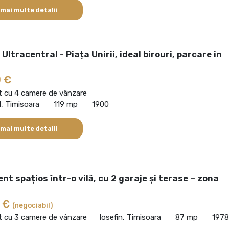
 mai multe detalii
Ultracentral - Piața Unirii, ideal birouri, parcare in
 €
 cu 4 camere de vânzare
l, Timisoara
119 mp
1900
 mai multe detalii
t spațios într-o vilă, cu 2 garaje și terase – zona
0 €
(negociabil)
 cu 3 camere de vânzare
Iosefin, Timisoara
87 mp
1978