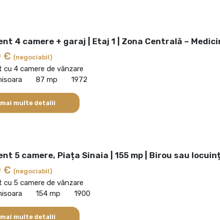
t 4 camere + garaj | Etaj 1 | Zona Centrală – Medici
0 €
(negociabil)
 cu 4 camere de vânzare
misoara
87 mp
1972
 mai multe detalii
t 5 camere, Piața Sinaia | 155 mp | Birou sau locuin
0 €
(negociabil)
 cu 5 camere de vânzare
misoara
154 mp
1900
 mai multe detalii