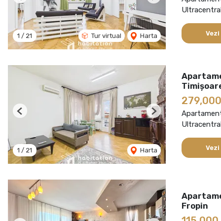
Previous
Next
Ultracentra
Vezi
1
/
21
Tur virtual
Harta
Apartamen
Timișoar
279,000
Apartament
Previous
Next
Ultracentra
Vezi
1
/
21
Harta
Apartamen
Fropin
115,000