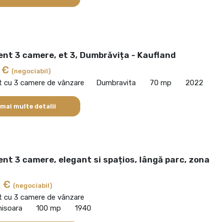
nt 3 camere, et 3, Dumbrăvița - Kaufland
0 €
(negociabil)
 cu 3 camere de vânzare
Dumbravita
70 mp
2022
 mai multe detalii
t 3 camere, elegant si spațios, lângă parc, zona
0 €
(negociabil)
 cu 3 camere de vânzare
misoara
100 mp
1940