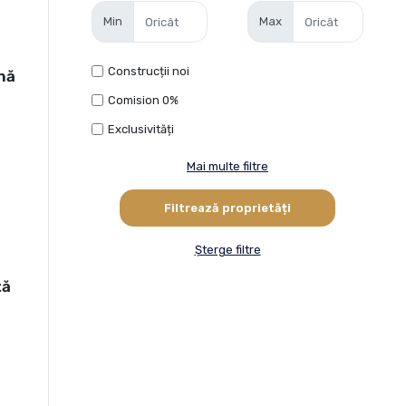
Min
Max
Construcții noi
nă
Comision 0%
Exclusivități
Mai multe filtre
Șterge filtre
ță