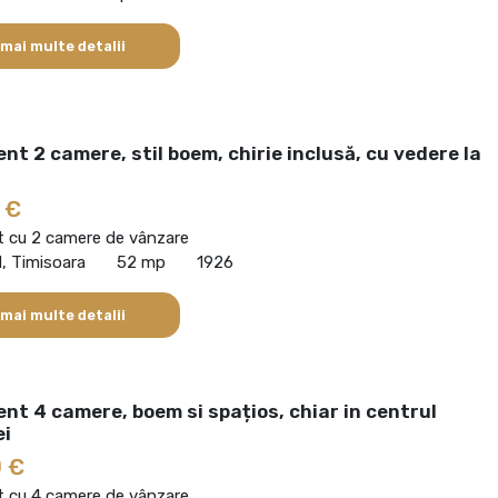
 mai multe detalii
t 2 camere, stil boem, chirie inclusă, cu vedere la
 €
 cu 2 camere de vânzare
l, Timisoara
52 mp
1926
 mai multe detalii
t 4 camere, boem si spațios, chiar in centrul
ei
 €
 cu 4 camere de vânzare