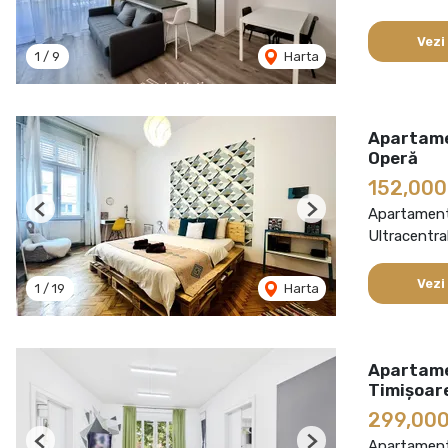
Vezi
1
/
9
Harta
Apartamen
Operă
152,000
Apartament
Previous
Next
Ultracentra
Vezi
1
/
19
Harta
Apartamen
Timișoar
299,000
Apartament