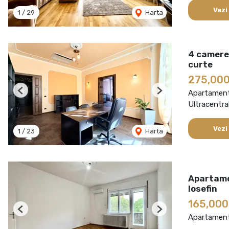
Vezi
1
/
29
Harta
4 camere 
curte
275,000
Apartament
Previous
Next
Ultracentra
Vezi
1
/
23
Harta
Apartamen
Iosefin
165,00
Previous
Next
Apartament