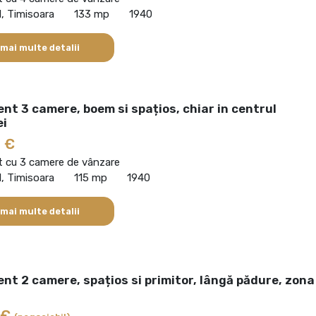
l, Timisoara
133 mp
1940
 mai multe detalii
t 3 camere, boem si spațios, chiar in centrul
ei
 €
 cu 3 camere de vânzare
l, Timisoara
115 mp
1940
 mai multe detalii
t 2 camere, spațios si primitor, lângă pădure, zona
 €