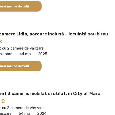
 mai multe detalii
camere Lidia, parcare inclusă – locuință sau birou
€
 cu 2 camere de vânzare
imisoara
44 mp
2025
 mai multe detalii
t 3 camere, mobilat si utilat, in City of Mara
 €
 cu 3 camere de vânzare
misoara
64 mp
2024