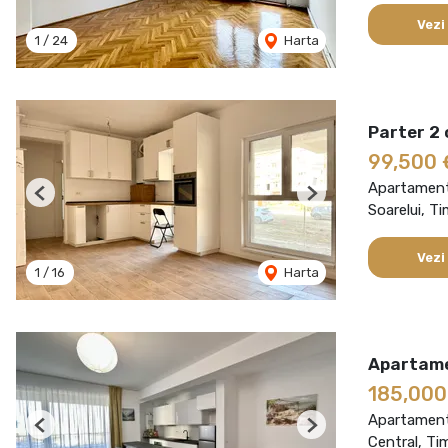
Vezi
1
/
24
Harta
Parter 2 
99,500 
Apartament
Previous
Next
Soarelui, T
Vezi
1
/
16
Harta
Apartamen
185,000
Apartament
Previous
Next
Central, Ti