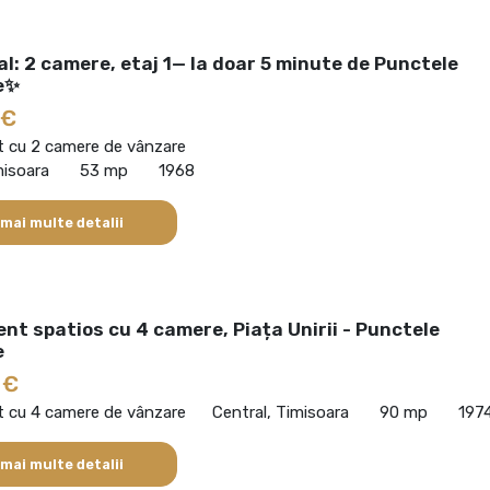
al: 2 camere, etaj 1— la doar 5 minute de Punctele
e✨
 €
 cu 2 camere de vânzare
misoara
53 mp
1968
 mai multe detalii
t spatios cu 4 camere, Piața Unirii - Punctele
e
 €
 cu 4 camere de vânzare
Central, Timisoara
90 mp
197
 mai multe detalii