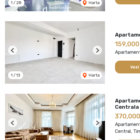
1
/
28
Harta
Apartame
159,00
Apartament
Previous
Next
Vezi
1
/
13
Harta
Apartamen
Centrala
370,00
Apartament
Previous
Next
Central, Ti