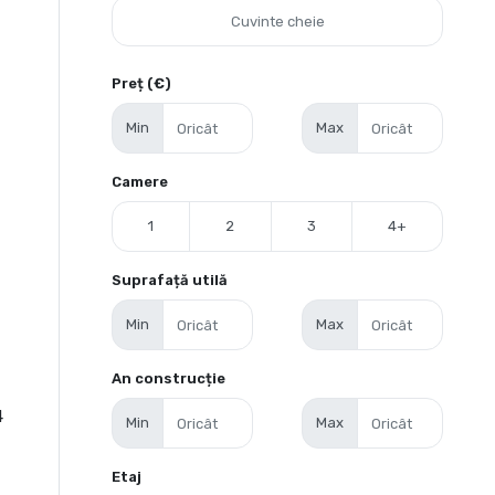
Preț (€)
Min
Max
Camere
1
2
3
4+
Suprafață utilă
Min
Max
An construcție
4
Min
Max
Etaj