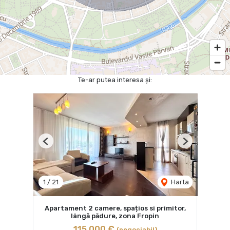
Te-ar putea interesa și:
Previous
Next
1
/
21
Harta
Apartament 2 camere, spațios si primitor,
lângă pădure, zona Fropin
115,000 €
(negociabil)