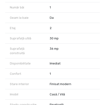
Număr băi
1
Geam la baie
Da
Etaj
2
Suprafață utilă
30 mp
Suprafață
36 mp
construită
Disponibilitate
Imediat
Confort
1
Stare interior
Finisat modern
Imobil
Casă / Vilă
Stadiu construcție
Finalizată