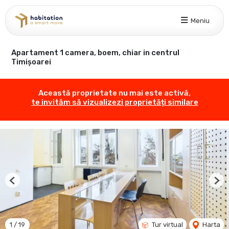
Meniu
Apartament 1 camera, boem, chiar in centrul
Timișoarei
Această proprietate nu mai este activă,
te invităm să vizualizezi proprietăți similare
Previous
Nex
1
/
19
Tur virtual
Harta