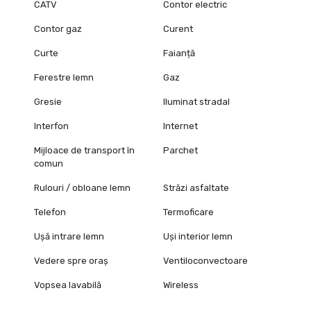
CATV
Contor electric
Contor gaz
Curent
Curte
Faianță
Ferestre lemn
Gaz
Gresie
Iluminat stradal
Interfon
Internet
Mijloace de transport în
Parchet
comun
Rulouri / obloane lemn
Străzi asfaltate
Telefon
Termoficare
Ușă intrare lemn
Uși interior lemn
Vedere spre oraș
Ventiloconvectoare
Vopsea lavabilă
Wireless