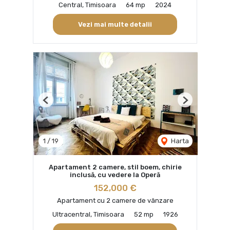
Central, Timisoara
64 mp
2024
Vezi mai multe detalii
Previous
Next
1
/
19
Harta
Apartament 2 camere, stil boem, chirie
inclusă, cu vedere la Operă
152,000 €
Apartament cu 2 camere de vânzare
Ultracentral, Timisoara
52 mp
1926