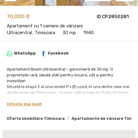
70,000 €
ID CP2850281
Apartament cu 1 camere de vânzare
Ultracentral, Timisoara
30 mp
1940
WhatsApp
Facebook
Apartament Boem Ultracentral – garsonieră de 30 mp. O
proprietate rară, ideală atât pentru locuire, cât și pentru
investiție!
Situată la etajul 2 al unui imobil P+2E+pod, în una dintre cele mai
dorite zone ale Timișoarei – la doar câțiva pași de Piața Victoriei,
Piața 700 și principalele centre de afaceri – această garsonieră
Citește mai mult
este compartimentată astfel:
- Living luminos
- Chicinetă complet utilată
Oferte imobiliare Timisoara
Apartamente de vânzare Timis
- Baie cu duș
- Hol
Această structură versatilă îți permite: