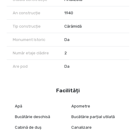
An construcție
1940
Tip construcție
Cărămidă
Monument Istoric
Da
Număr etaje clădire
2
Are pod
Da
Facilități
Apă
Apometre
Bucătărie deschisă
Bucătărie parțial utilată
Cabină de duș
Canalizare