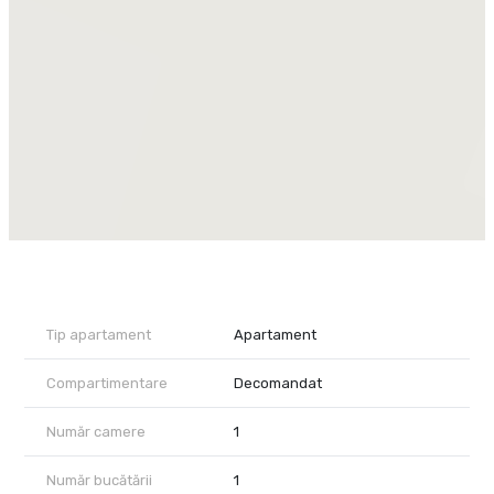
- Să o personalizezi după propriul stil
- Să obții venit pasiv – ideală pentru închiriere în regim hotelier
sau pe termen lung
- Să folosești spațiul ca birou
Avantaje:
- Locație ultracentrală, aproape de toate punctele de interes
- Stil boem și farmec arhitectural aparte
- Configurație rar întâlnită, excelentă pentru investiție
Preț: 70.000 EUR,– o oportunitate unică de a achiziționa o
locuință cu personalitate și potențial ridicat de randament în
centrul Timișoarei.
Contactați-ne pentru o vizionare privată și descoperiți întregul
potențial al acestei proprietăți!
Tip apartament
Apartament
Compartimentare
Decomandat
Număr camere
1
Număr bucătării
1