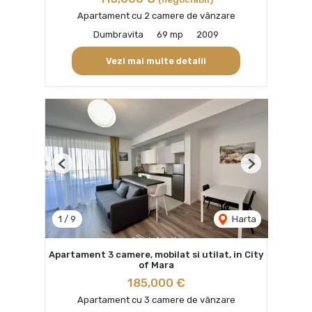
Apartament cu 2 camere de vânzare
Dumbravita
69 mp
2009
Vezi mai multe detalii
Previous
Next
1
/
9
Harta
Apartament 3 camere, mobilat si utilat, in City
of Mara
185,000 €
Apartament cu 3 camere de vânzare