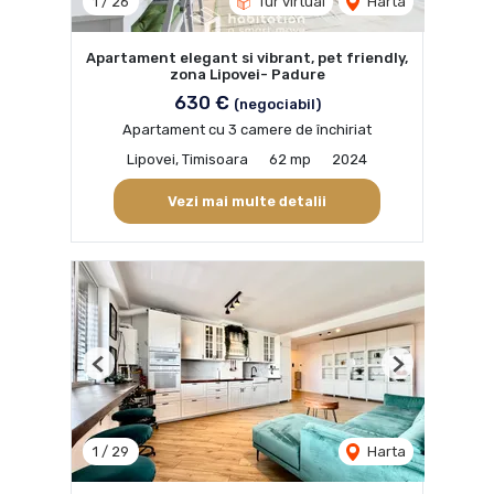
1
/
26
Tur virtual
Harta
Apartament elegant si vibrant, pet friendly,
zona Lipovei- Padure
630 €
(negociabil)
Apartament cu 3 camere de închiriat
Lipovei, Timisoara
62 mp
2024
Vezi mai multe detalii
Previous
Next
1
/
29
Harta