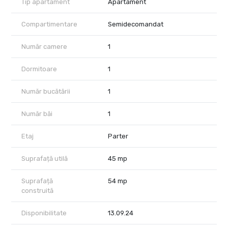
Tip apartament
Apartament
Acest apartament de închiriat, cu un design modern și elegant,
situat în zona centrală, este ideal pentru cei care doresc să
Compartimentare
Semidecomandat
trăiască în inima orașului.
Pretul de închiriere este 450 Euro/ luna.
Număr camere
1
Se solicita o garanție de buna execuție contractuală in
cuantumul unei chirii lunare.
Dormitoare
1
Număr bucătării
1
Număr băi
1
Etaj
Parter
Suprafață utilă
45 mp
Suprafață
54 mp
construită
Disponibilitate
13.09.24