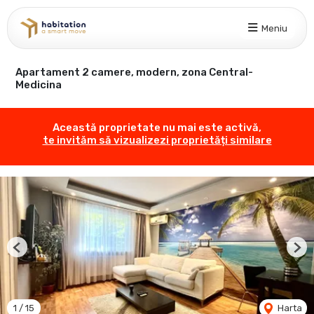
Meniu
Apartament 2 camere, modern, zona Central-
Medicina
Această proprietate nu mai este activă,
te invităm să vizualizezi proprietăți similare
Previous
Nex
1
/
15
Harta