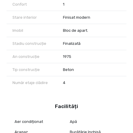
Confort
1
Stare interior
Finisat modern
Imobil
Bloc de apart.
Stadiu construcție
Finalizată
An construcție
1975
Tip construcție
Beton
Număr etaje clădire
4
Facilități
Aer condiționat
Apă
Aragaz
Bucătărie închisă