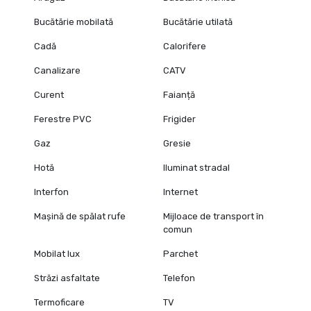
Bucătărie mobilată
Bucătărie utilată
Cadă
Calorifere
Canalizare
CATV
Curent
Faianță
Ferestre PVC
Frigider
Gaz
Gresie
Hotă
Iluminat stradal
Interfon
Internet
Mașină de spălat rufe
Mijloace de transport în
comun
Mobilat lux
Parchet
Străzi asfaltate
Telefon
Termoficare
TV