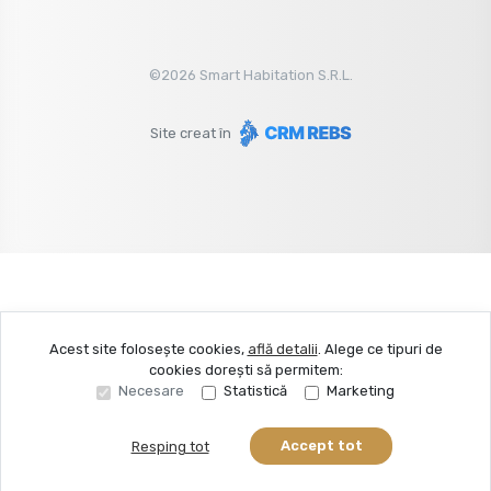
©
2026
Smart Habitation S.R.L.
Site creat în
Acest site folosește cookies,
află detalii
.
Alege ce tipuri de
cookies dorești să permitem:
Necesare
Statistică
Marketing
Accept tot
Resping tot