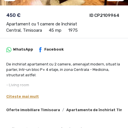
450 €
ID CP2109964
Apartament cu 1 camere de închiriat
Central, Timisoara
45 mp
1975
WhatsApp
Facebook
De inchiriat apartament cu 2 camere, amenajat modern, situat la
parter, într-un bloc P+ 4 etaje, in zona Centrala - Medicina,
structurat astfel:
- Living room
- Dormitor
- Bucatarie
Citește mai mult
- Baie cu cada
Oferte imobiliare Timisoara
Apartamente de închiriat Timis
Apartamentul prezintă finisaje moderne si dispune de toate
utilitățile. Încălzirea se realizează de la rețeaua de termoficare a
orașului.
Confortul pe timpul verii este asigurat de aerul condiționat.