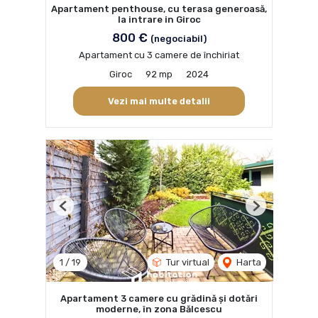
Apartament penthouse, cu terasa generoasă,
la intrare in Giroc
800 €
(negociabil)
Apartament cu 3 camere de închiriat
Giroc
92 mp
2024
Vezi mai multe detalii
Previous
Next
1
/
19
Tur virtual
Harta
Apartament 3 camere cu grădină și dotări
moderne, în zona Bălcescu