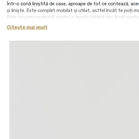
Într-o zonă liniștită de case, aproape de tot ce contează, a
și liniște. Este complet mobilat și utilat, astfel încât te poți m
Este locuința perfectă pentru o familie tânără sau tineri profes
plăcut, cu acces rapid la facilități.
Citește mai mult
Caracteristici care fac diferența:
- Dormitoare spațioase și liniștite – locul unde te deconectez
- Living cu terasă și vedere spre spații verzi – aer curat și inti
- Bucătărie închisă, complet utilată – pregătește orice masă 
- 2 băi moderne – cadă pentru răsfăț, cabină de duș pentru ef
- Dressing generos – garderoba ta merită mai mult spațiu
- Încălzire în pardoseală – confort termic pe toată suprafața l
- 2 locuri de parcare incluse – adio stresului zilnic
- Garaj personal pentru biciclete – perfect pentru pasionații 
- Pod pentru depozitare
Locație și lifestyle:
- Cartier liniștit de case, sigur și prietenos
- La câteva minute de Lidl, școli, grădinițe și teren de fotbal
- Acces rapid către centrul orașului și zonele de interes