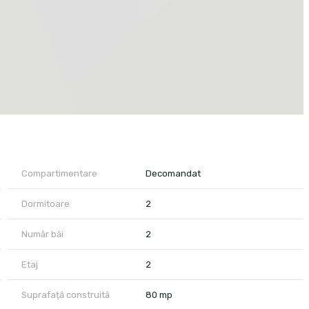
 aglomerată
i luminoase, serile mai liniștite și viața pur și simplu mai
ament îți va rămâne în minte de la primul pas.
Compartimentare
Decomandat
Dormitoare
2
Număr băi
2
Etaj
2
Suprafață construită
80 mp