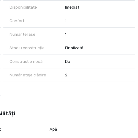
Disponibilitate
Imediat
Confort
1
Număr terase
1
Stadiu construcție
Finalizată
Construcție nouă
Da
Număr etaje clădire
2
ilități
t
Apă