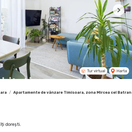
Next
Tur virtual
Harta
oara
Apartamente de vânzare Timisoara, zona Mircea cel Batran
ți dorești.