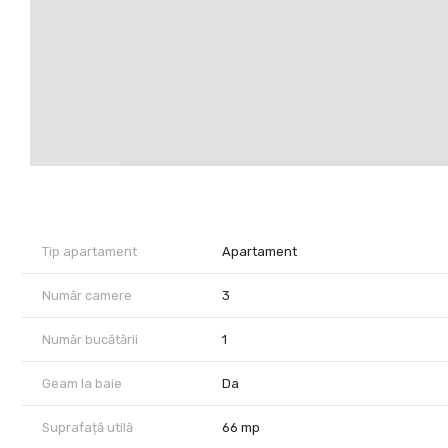
- Vedere rară către spații verzi, care îți oferă liniște după o zi
Preț și condiții:
135.000 EUR – partial mobilat și utilat.
Garaj biciclete: 1.500 EUR
Nu cauți doar un apartament. Cauți locul unde diminețile sunt ma
frumoasă!
Contactează-ne acum și programează o vizionare – acest apart
Tip apartament
Apartament
Număr camere
3
Număr bucătării
1
Geam la baie
Da
Suprafață utilă
66 mp