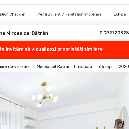
tation Check-in
Pentru clienți / Habitation Imobiliare
Echipa
na Mircea cel Bătrân
ID CP2720323
te invităm să vizualizezi proprietăți similare
ere de vânzare
Mircea cel Batran, Timisoara
66 mp
2020