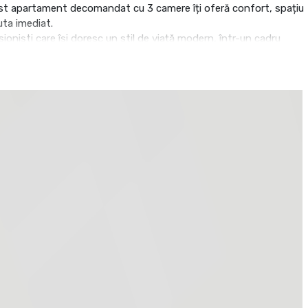
cest apartament decomandat cu 3 camere îți oferă confort, spațiu
uta imediat.
ioniști care își doresc un stil de viață modern, într-un cadru
i complet
mitate
ca un chef
iciență
ocuinței
de mișcare