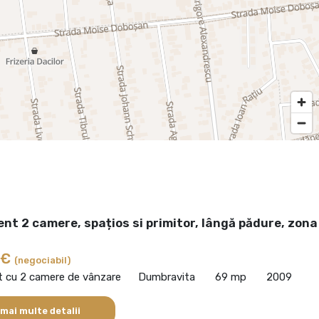
t 2 camere, spațios si primitor, lângă pădure, zona
 €
(negociabil)
 cu 2 camere de vânzare
Dumbravita
69 mp
2009
 mai multe detalii