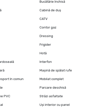
Bucătărie închisă
tă
Cabină de duș
CATV
Contor gaz
Dressing
Frigider
Hotă
pardoseală
Interfon
oară
Mașină de spălat rufe
ansport în comun
Mobilat complet
te
Parcare deschisă
ane PVC
Străzi asfaltate
al
Uși interior cu panel