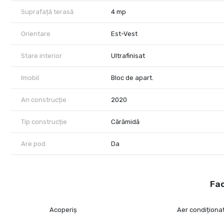
Suprafață terasă
4 mp
Orientare
Est-Vest
Stare interior
Ultrafinisat
Imobil
Bloc de apart.
An construcție
2020
Tip construcție
Cărămidă
Are pod
Da
Fac
Acoperiș
Aer condiționa