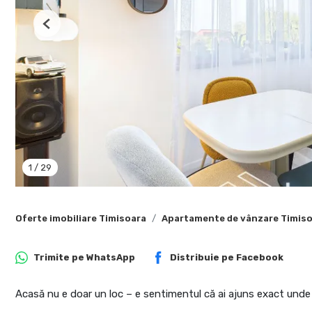
Previous
1
/
29
Oferte imobiliare Timisoara
Apartamente de vânzare Timis
Trimite pe
WhatsApp
Distribuie pe
Facebook
Acasă nu e doar un loc – e sentimentul că ai ajuns exact unde î