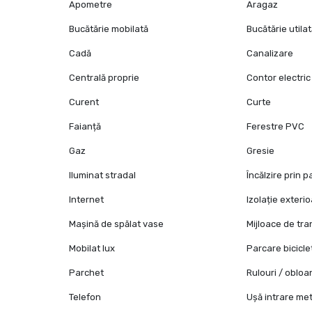
Apometre
Aragaz
Bucătărie mobilată
Bucătărie utila
Cadă
Canalizare
Centrală proprie
Contor electric
Curent
Curte
Faianță
Ferestre PVC
Gaz
Gresie
Iluminat stradal
Încălzire prin 
Internet
Izolație exteri
Mașină de spălat vase
Mijloace de tr
Mobilat lux
Parcare bicicle
Parchet
Rulouri / oblo
Telefon
Ușă intrare met