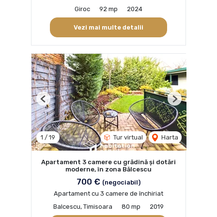
Giroc
92 mp
2024
Vezi mai multe detalii
Previous
Next
1
/
19
Tur virtual
Harta
Apartament 3 camere cu grădină și dotări
moderne, în zona Bălcescu
700 €
(negociabil)
Apartament cu 3 camere de închiriat
Balcescu, Timisoara
80 mp
2019