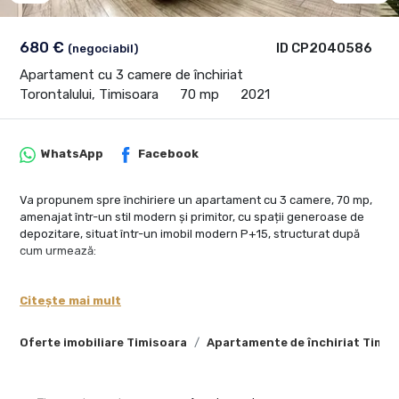
680 €
ID CP2040586
(negociabil)
Apartament cu 3 camere de închiriat
Torontalului, Timisoara
70 mp
2021
WhatsApp
Facebook
Va propunem spre închiriere un apartament cu 3 camere, 70 mp,
amenajat într-un stil modern și primitor, cu spații generoase de
depozitare, situat într-un imobil modern P+15, structurat după
cum urmează:
- living room
- bucatarie mobilata și complet utilată
Citește mai mult
- dormitor matrimonial cu baie proprie și dressing
- dormitor oaspeti/ camera copii
Oferte imobiliare Timisoara
Apartamente de închiriat Timis
- baie
- dressing( spatiu depozitare hol)
- hol