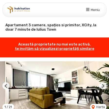
Meniu
Apartament 3 camere, spațios si primitor, XCity, la
doar 7 minute de Iulius Town
Această proprietate nu mai este activă,
te invităm să vizualizezi proprietăți similare
Previous
Nex
1
/
21
Harta