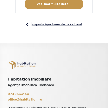
Vezi mai multe detalii
Înapoi la Apartamente de închiriat
Habitation Imobiliare
Agenție imobiliară Timisoara
0740333146
office@habitation.ro
Piața Ionel I.C. Brătianu, nr. 1, etaj 1, Birou 8, Timișoara