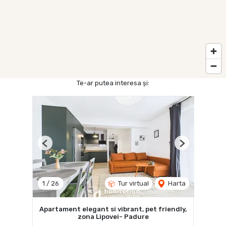
Te-ar putea interesa și:
Previous
Next
1
/
26
Tur virtual
Harta
Apartament elegant si vibrant, pet friendly,
zona Lipovei- Padure