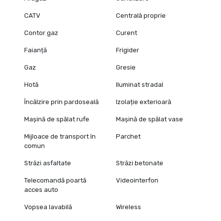
CATV
Centrală proprie
Contor gaz
Curent
Faianță
Frigider
Gaz
Gresie
Hotă
Iluminat stradal
Încălzire prin pardoseală
Izolație exterioară
Mașină de spălat rufe
Mașină de spălat vase
Mijloace de transport în
Parchet
comun
Străzi asfaltate
Străzi betonate
Telecomandă poartă
Videointerfon
acces auto
Vopsea lavabilă
Wireless