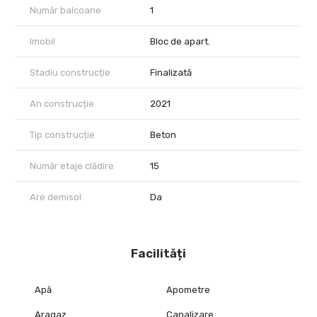
Număr balcoane
1
Imobil
Bloc de apart.
Stadiu construcție
Finalizată
An construcție
2021
Tip construcție
Beton
Număr etaje clădire
15
Are demisol
Da
Facilități
Apă
Apometre
Aragaz
Canalizare