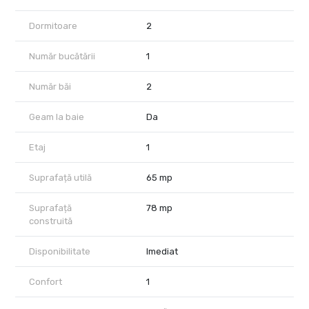
mijloace de transport;
spații verzi și zone de relaxare.
Dormitoare
2
💶 Chirie: 450 euro / lună – negociabil
💰 Garanție: 450 euro
Număr bucătării
1
Pentru mai multe detalii sau programarea unei vizionări, mă
puteți contacta telefonic.
Număr băi
2
Geam la baie
Da
Etaj
1
Suprafață utilă
65 mp
Suprafață
78 mp
construită
Disponibilitate
Imediat
Confort
1