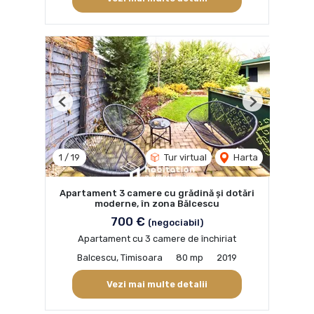
Previous
Next
1
/
19
Tur virtual
Harta
Apartament 3 camere cu grădină și dotări
moderne, în zona Bălcescu
700 €
(negociabil)
Apartament cu 3 camere de închiriat
Balcescu, Timisoara
80 mp
2019
Vezi mai multe detalii