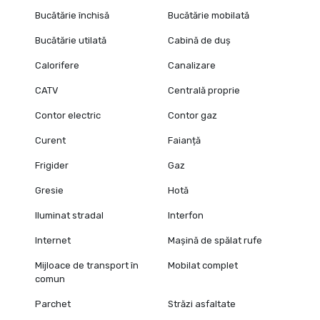
Bucătărie închisă
Bucătărie mobilată
Bucătărie utilată
Cabină de duș
Calorifere
Canalizare
CATV
Centrală proprie
Contor electric
Contor gaz
Curent
Faianță
Frigider
Gaz
Gresie
Hotă
Iluminat stradal
Interfon
Internet
Mașină de spălat rufe
Mijloace de transport în
Mobilat complet
comun
Parchet
Străzi asfaltate