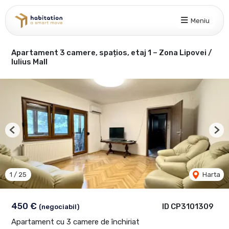
Meniu
Apartament 3 camere, spațios, etaj 1 – Zona Lipovei /
Iulius Mall
Previous
Nex
1
/
25
Harta
450 €
ID CP3101309
(negociabil)
Apartament cu 3 camere de închiriat