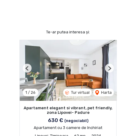
Te-ar putea interesa și:
Previous
Next
1
/
26
Tur virtual
Harta
Apartament elegant si vibrant, pet friendly,
zona Lipovei- Padure
630 €
(negociabil)
Apartament cu 3 camere de închiriat
Lipovei, Timisoara
62 mp
2024