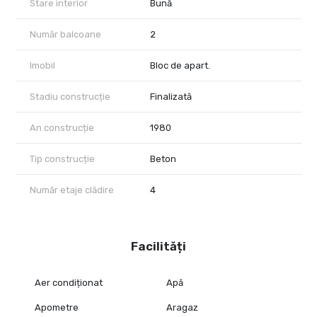
Stare interior
Bună
Număr balcoane
2
Imobil
Bloc de apart.
Stadiu construcție
Finalizată
An construcție
1980
Tip construcție
Beton
Număr etaje clădire
4
Facilități
Aer condiționat
Apă
Apometre
Aragaz