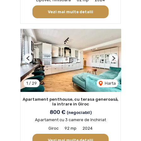
Vezi mai multe detalii
Previous
Next
1
/
29
Harta
Apartament penthouse, cu terasa generoasă,
la intrare in Giroc
800 €
(negociabil)
Apartament cu 3 camere de închiriat
Giroc
92 mp
2024
Vezi mai multe detalii