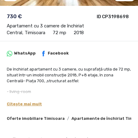
730 €
ID CP3198698
Apartament cu 3 camere de închiriat
Central, Timisoara
72 mp
2018
WhatsApp
Facebook
De închiriat apartament cu 3 camere, cu suprafață utila de 72 mp,
situat într-un imobil construcție 2018, P+8 etaje, în zona
Centrală- Piața 700, ,structurat astfel:
- living-room
- 2 dormitoare
- bucătărie cu spațiu de luat masa
Citește mai mult
- 2 bai
- 2 balcoane
Oferte imobiliare Timisoara
Apartamente de închiriat Timis
Apartamentul este amenajat cu bun gust și atenție la detalii,
primitor, cu spații aerisite, coerenta cromatica și stilul finisajelor
oferindu-i un aer modernist, plăcut.