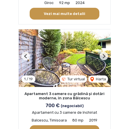
Giroc
92 mp
2024
Vezi mai multe detalii
Previous
Next
1
/
19
Tur virtual
Harta
Apartament 3 camere cu grădină și dotări
moderne, în zona Bălcescu
700 €
(negociabil)
Apartament cu 3 camere de închiriat
Balcescu, Timisoara
80 mp
2019