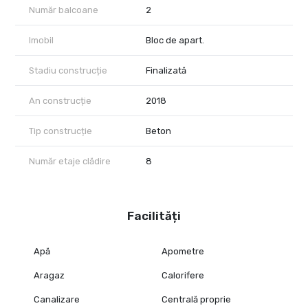
Număr balcoane
2
Imobil
Bloc de apart.
Stadiu construcție
Finalizată
An construcție
2018
Tip construcție
Beton
Număr etaje clădire
8
Facilități
Apă
Apometre
Aragaz
Calorifere
Canalizare
Centrală proprie