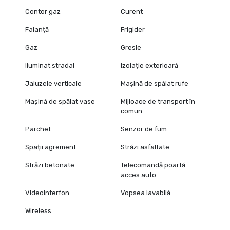
Contor gaz
Curent
Faianță
Frigider
Gaz
Gresie
Iluminat stradal
Izolație exterioară
Jaluzele verticale
Mașină de spălat rufe
Mașină de spălat vase
Mijloace de transport în
comun
Parchet
Senzor de fum
Spații agrement
Străzi asfaltate
Străzi betonate
Telecomandă poartă
acces auto
Videointerfon
Vopsea lavabilă
Wireless