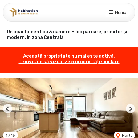
Meniu
Un apartament cu 3 camere + loc parcare, primitor și
modern, în zona Centrală
Această proprietate nu mai este activă,
te invităm să vizualizezi proprietăți similare
Previous
Nex
1
/
15
Harta