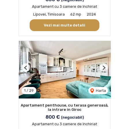
Apartament cu 3 camere de închiriat
Lipovei, Timisoara
62 mp
2024
Vezi mai multe detalii
Previous
Next
1
/
29
Harta
Apartament penthouse, cu terasa generoasă,
la intrare in Giroc
800 €
(negociabil)
Apartament cu 3 camere de închiriat