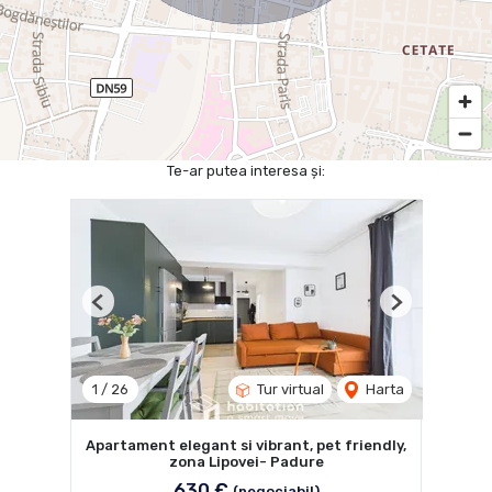
Te-ar putea interesa și:
Previous
Next
1
/
26
Tur virtual
Harta
Apartament elegant si vibrant, pet friendly,
zona Lipovei- Padure
630 €
(negociabil)