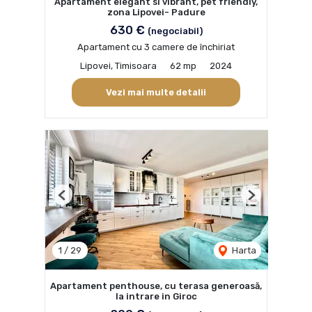
Apartament elegant si vibrant, pet friendly,
zona Lipovei- Padure
630 €
(negociabil)
Apartament cu 3 camere de închiriat
Lipovei, Timisoara
62 mp
2024
Vezi mai multe detalii
Previous
Next
1
/
29
Harta
Apartament penthouse, cu terasa generoasă,
la intrare in Giroc