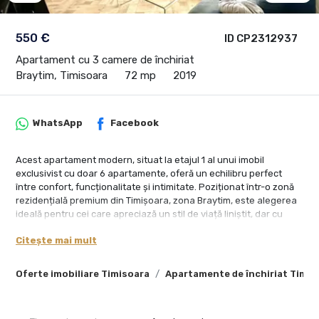
550 €
ID CP2312937
Apartament cu 3 camere de închiriat
Braytim, Timisoara
72 mp
2019
WhatsApp
Facebook
Acest apartament modern, situat la etajul 1 al unui imobil
exclusivist cu doar 6 apartamente, oferă un echilibru perfect
între confort, funcționalitate și intimitate. Poziționat într-o zonă
rezidențială premium din Timișoara, zona Braytim, este alegerea
ideală pentru cei care apreciază un stil de viață liniștit, dar cu
acces la facilități urbane.
Citește mai mult
Caracteristici principale:
Oferte imobiliare Timisoara
Apartamente de închiriat Timis
Suprafață utilă: 72 mp
Compartimentare: decomandat
Etaj: 1/2
Balcoane: 2 balcoane generoase, ideale pentru relaxare