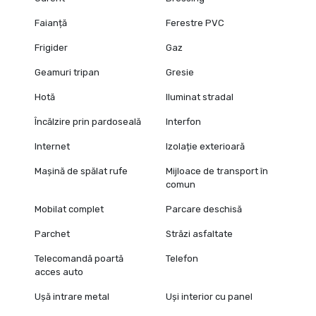
Faianță
Ferestre PVC
Frigider
Gaz
Geamuri tripan
Gresie
Hotă
Iluminat stradal
Încălzire prin pardoseală
Interfon
Internet
Izolație exterioară
Mașină de spălat rufe
Mijloace de transport în
comun
Mobilat complet
Parcare deschisă
Parchet
Străzi asfaltate
Telecomandă poartă
Telefon
acces auto
Ușă intrare metal
Uși interior cu panel