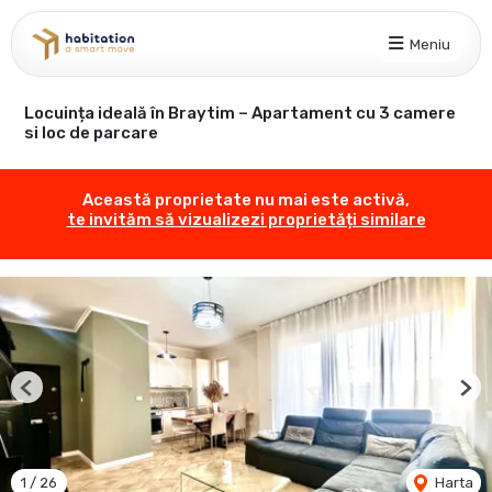
Meniu
Locuința ideală în Braytim – Apartament cu 3 camere
si loc de parcare
Această proprietate nu mai este activă,
te invităm să vizualizezi proprietăți similare
Previous
Nex
1
/
26
Harta