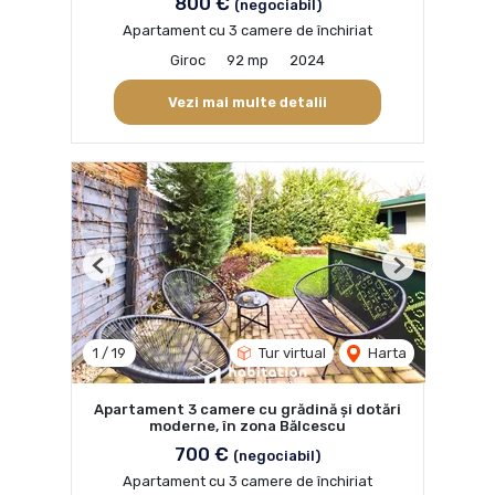
800 €
(negociabil)
Apartament cu 3 camere de închiriat
Giroc
92 mp
2024
Vezi mai multe detalii
Previous
Next
1
/
19
Tur virtual
Harta
Apartament 3 camere cu grădină și dotări
moderne, în zona Bălcescu
700 €
(negociabil)
Apartament cu 3 camere de închiriat