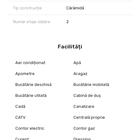
Tip construcție
Cărămidă
Număr etaje clădire
2
Facilități
Aer condiționat
Apă
Apometre
Aragaz
Bucătărie deschisă
Bucătărie mobilată
Bucătărie utilată
Cabină de duș
Cadă
Canalizare
CATV
Centrală proprie
Contor electric
Contor gaz
Curent
Dressing