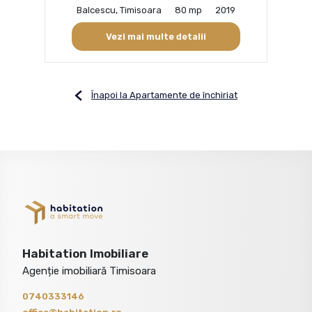
Balcescu, Timisoara
80 mp
2019
Vezi mai multe detalii
Înapoi la Apartamente de închiriat
Habitation Imobiliare
Agenție imobiliară Timisoara
0740333146