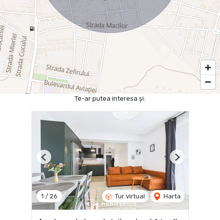
Te-ar putea interesa și:
Previous
Next
1
/
26
Tur virtual
Harta