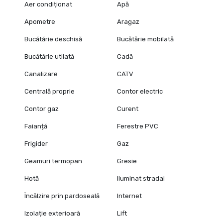
Aer condiționat
Apă
Apometre
Aragaz
Bucătărie deschisă
Bucătărie mobilată
Bucătărie utilată
Cadă
Canalizare
CATV
Centrală proprie
Contor electric
Contor gaz
Curent
Faianță
Ferestre PVC
Frigider
Gaz
Geamuri termopan
Gresie
Hotă
Iluminat stradal
Încălzire prin pardoseală
Internet
Izolație exterioară
Lift