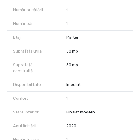
Număr bucătării
1
Număr băi
1
Etaj
Parter
Suprafață utilă
50 mp
Suprafață
60 mp
construită
Disponibilitate
Imediat
Confort
1
Stare interior
Finisat modern
Anul finisării
2020
Număr terase
1