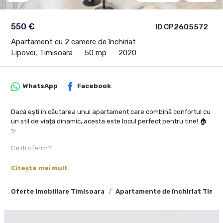
550 €
ID CP2605572
Apartament cu 2 camere de închiriat
Lipovei, Timisoara
50 mp
2020
WhatsApp
Facebook
Dacă ești în căutarea unui apartament care combină confortul cu
un stil de viață dinamic, acesta este locul perfect pentru tine! 🏠
✨
Ce îți oferim?
- Living luminos și elegant – Locul perfect pentru relaxare după o
zi activă.
Citește mai mult
- Bucătărie complet mobilată și echipată – Gătește cu plăcere în
spațiul tău modern.
Oferte imobiliare Timisoara
Apartamente de închiriat Timis
- Dormitor confortabil – Oferă-ți odihna de care ai nevoie, într-un
cadru liniștit.
- Baie modernă – Finisaje de calitate care îți fac ziua mai ușoară.