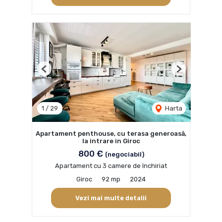
Previous
Next
1
/
29
Harta
Apartament penthouse, cu terasa generoasă,
la intrare in Giroc
800 €
(negociabil)
Apartament cu 3 camere de închiriat
Giroc
92 mp
2024
Vezi mai multe detalii