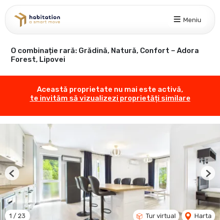
Meniu
O combinație rară: Grădină, Natură, Confort – Adora
Forest, Lipovei
Această proprietate nu mai este activă,
te invităm să vizualizezi proprietăți similare
Previous
Nex
1
/
23
Tur virtual
Harta