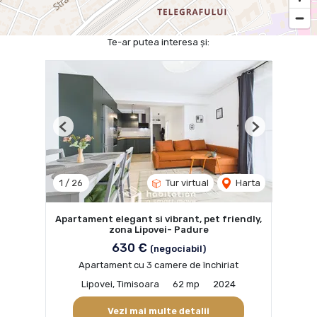
Te-ar putea interesa și:
Previous
Next
1
/
26
Tur virtual
Harta
Apartament elegant si vibrant, pet friendly,
zona Lipovei- Padure
630 €
(negociabil)
Apartament cu 3 camere de închiriat
Lipovei, Timisoara
62 mp
2024
Vezi mai multe detalii