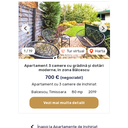
Previous
Next
1
/
19
Tur virtual
Harta
Apartament 3 camere cu grădină și dotări
moderne, în zona Bălcescu
700 €
(negociabil)
Apartament cu 3 camere de închiriat
Balcescu, Timisoara
80 mp
2019
Vezi mai multe detalii
Înapoi la Apartamente de închiriat