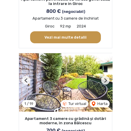
la intrare in Giroc
800 €
(negociabil)
Apartament cu 3 camere de închiriat
Giroc
92 mp
2024
Vezi mai multe detalii
Previous
Next
1
/
19
Tur virtual
Harta
Apartament 3 camere cu grădină și dotări
moderne, în zona Bălcescu
700 €
(negociabil)