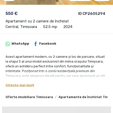
550 €
ID CP2605294
Apartament cu 2 camere de închiriat
Central, Timisoara
52.5 mp
2024
WhatsApp
Facebook
Acest apartament modern, cu 2 camere și loc de parcare, situat
la etajul 3 al unui imobil exclusivist din inima orașului Timișoara,
oferă un echilibru perfect între confort, funcționalitate și
intimitate. Poziționat într-o zonă rezidențială premium din
Timișoara, este alegerea ideală pentru cei care apreciază un stil
de viață liniștit, dar cu acces la facilități urbane.
Citește mai mult
Apartament modern și spațios, ideal pentru un stil de viață
confortabil și elegant.
Oferte imobiliare Timisoara
Apartamente de închiriat Timis
Compartimentare:
- Living generos și luminos, perfect pentru momente de relaxare
sau petrecere a timpului cu familia și prietenii.