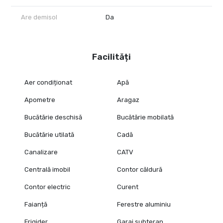
Are demisol
Da
Facilități
Aer condiționat
Apă
Apometre
Aragaz
Bucătărie deschisă
Bucătărie mobilată
Bucătărie utilată
Cadă
Canalizare
CATV
Centrală imobil
Contor căldură
Contor electric
Curent
Faianță
Ferestre aluminiu
Frigider
Garaj subteran