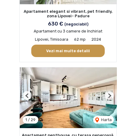
Apartament elegant si vibrant, pet friendly,
zona Lipovei- Padure
630 €
(negociabil)
Apartament cu 3 camere de închiriat
Lipovei, Timisoara
62 mp
2024
Vezi mai multe detalii
Previous
Next
1
/
29
Harta
Apartament penthouse, cu terasa generoasă,