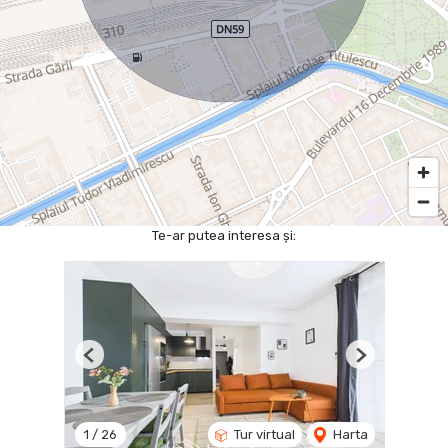
Te-ar putea interesa și:
Previous
Next
1
/
26
Tur virtual
Harta