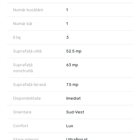
Oportunitate unică de a locui într-un apartament cu adevărat
Număr bucătării
1
special, într-o locație de top din Timișoara.
Contactează-ne pentru mai multe detalii sau pentru o vizionare
Număr băi
1
și fă un pas înainte către noua ta locuință!
Etaj
3
Suprafață utilă
52.5 mp
Suprafață
63 mp
construită
Suprafață terasă
7.5 mp
Disponibilitate
Imediat
Orientare
Sud-Vest
Confort
Lux
Stare interior
Ultrafinisat