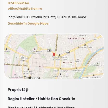
0740333146
office@habitation.ro
Piața Ionel I.C. Brătianu, nr. 1, etaj 1, Birou 8, Timișoara
Deschide în Google Maps
Proprietăți
Regim Hotelier / Habitation Check-in
Pentru clienți / Habitation Imobiliare