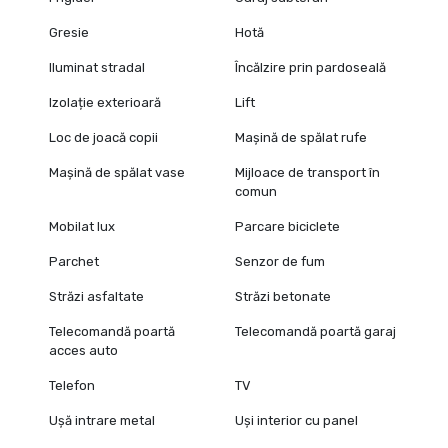
Gresie
Hotă
Iluminat stradal
Încălzire prin pardoseală
Izolație exterioară
Lift
Loc de joacă copii
Mașină de spălat rufe
Mașină de spălat vase
Mijloace de transport în
comun
Mobilat lux
Parcare biciclete
Parchet
Senzor de fum
Străzi asfaltate
Străzi betonate
Telecomandă poartă
Telecomandă poartă garaj
acces auto
Telefon
TV
Ușă intrare metal
Uși interior cu panel