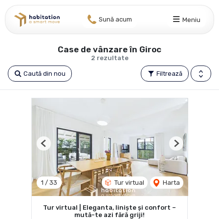
Sună acum
Meniu
Case de vânzare în Giroc
2 rezultate
Caută din nou
Filtrează
Previous
Next
1
/
33
Tur virtual
Harta
Tur virtual | Eleganta, liniște și confort –
mută-te azi fără griji!