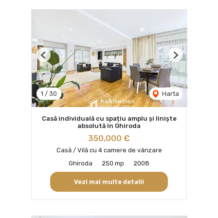
Previous
Next
1
/
30
Harta
Casă individuală cu spațiu amplu și liniște
absolută în Ghiroda
350,000 €
Casă / Vilă cu 4 camere de vânzare
Ghiroda
250 mp
2008
Vezi mai multe detalii