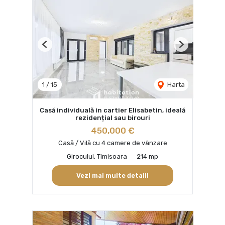
Previous
Next
1
/
15
Harta
Casă individuală in cartier Elisabetin, ideală
rezidențial sau birouri
450,000 €
Casă / Vilă cu 4 camere de vânzare
Girocului, Timisoara
214 mp
Vezi mai multe detalii