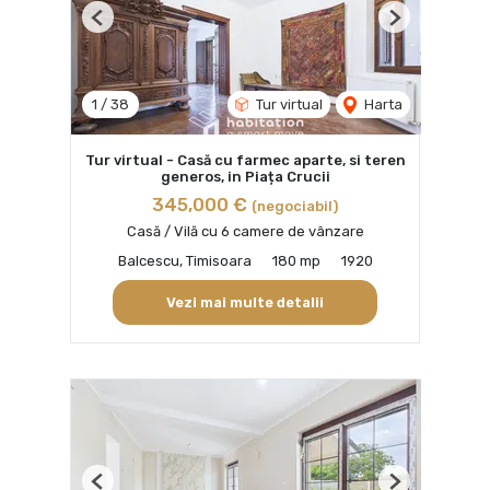
Previous
Next
1
/
38
Tur virtual
Harta
Tur virtual - Casă cu farmec aparte, si teren
generos, in Piața Crucii
345,000 €
(negociabil)
Casă / Vilă cu 6 camere de vânzare
Balcescu, Timisoara
180 mp
1920
Vezi mai multe detalii
Previous
Next