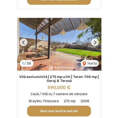
Previous
Next
1
/
38
Harta
Vilă exclusivistă | 275 mp utili | Teren 700 mp |
Garaj & Terasă
590,000 €
Casă / Vilă cu 7 camere de vânzare
Braytim, Timisoara
275 mp
2008
Vezi mai multe detalii