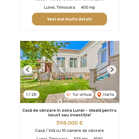
Lunei, Timisoara
400 mp
Vezi mai multe detalii
Previous
Next
1
/
28
Tur virtual
Harta
Casă de vânzare în zona Lunei – ideală pentru
locuit sau investiție!
398,000 €
Casă / Vilă cu 10 camere de vânzare
Lunei, Timisoara
333 mp
1930