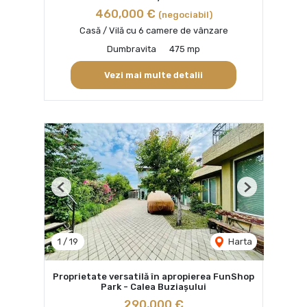
460,000 €
(negociabil)
Casă / Vilă cu 6 camere de vânzare
Dumbravita
475 mp
Vezi mai multe detalii
Previous
Next
1
/
19
Harta
Proprietate versatilă în apropierea FunShop
Park - Calea Buziaşului
290,000 €