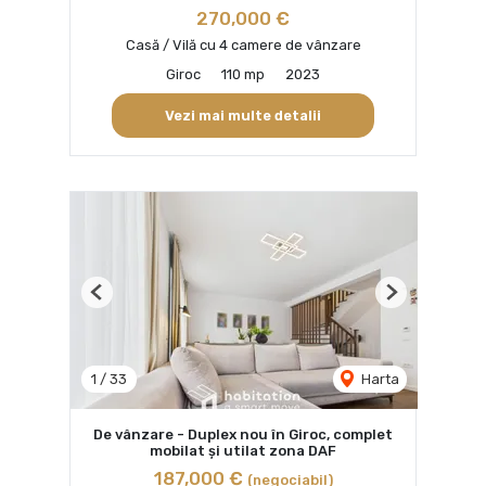
270,000 €
Casă / Vilă cu 4 camere de vânzare
Giroc
110 mp
2023
Vezi mai multe detalii
Previous
Next
1
/
33
Harta
De vânzare - Duplex nou în Giroc, complet
mobilat și utilat zona DAF
187,000 €
(negociabil)