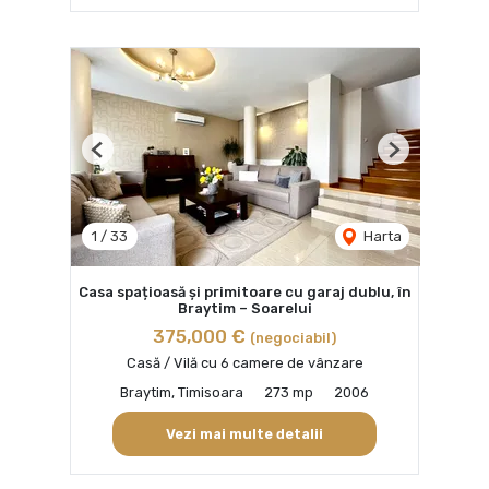
Previous
Next
1
/
33
Harta
Casa spațioasă și primitoare cu garaj dublu, în
Braytim – Soarelui
375,000 €
(negociabil)
Casă / Vilă cu 6 camere de vânzare
Braytim, Timisoara
273 mp
2006
Vezi mai multe detalii