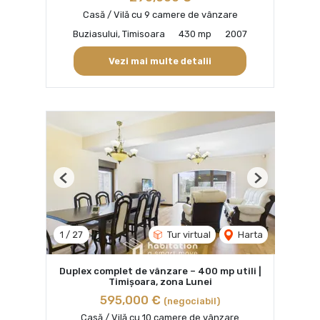
Casă / Vilă cu 9 camere de vânzare
Buziasului, Timisoara
430 mp
2007
Vezi mai multe detalii
Previous
Next
1
/
27
Tur virtual
Harta
Duplex complet de vânzare – 400 mp utili |
Timișoara, zona Lunei
595,000 €
(negociabil)
Casă / Vilă cu 10 camere de vânzare