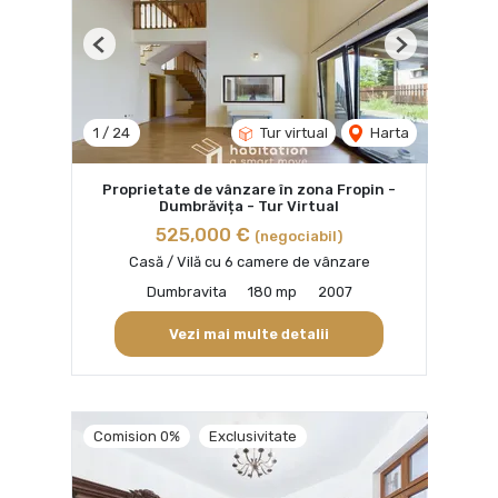
Previous
Next
1
/
24
Tur virtual
Harta
Proprietate de vânzare în zona Fropin -
Dumbrăvița - Tur Virtual
525,000 €
(negociabil)
Casă / Vilă cu 6 camere de vânzare
Dumbravita
180 mp
2007
Vezi mai multe detalii
Comision 0%
Exclusivitate