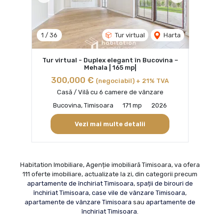
1
/
36
Tur virtual
Harta
Tur virtual - Duplex elegant în Bucovina –
Mehala | 165 mp|
300,000 €
(negociabil) + 21% TVA
Casă / Vilă cu 6 camere de vânzare
Bucovina, Timisoara
171 mp
2026
Vezi mai multe detalii
Habitation Imobiliare, Agenție imobiliară Timisoara, va ofera
111 oferte imobiliare, actualizate la zi, din categorii precum
apartamente de închiriat Timisoara
,
spații de birouri de
închiriat Timisoara
,
case vile de vânzare Timisoara
,
apartamente de vânzare Timisoara
sau
apartamente de
închiriat Timisoara
.