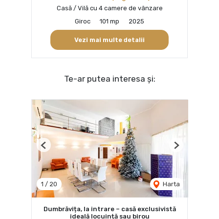
Casă / Vilă cu 4 camere de vânzare
Giroc
101 mp
2025
Vezi mai multe detalii
Te-ar putea interesa și:
Previous
Next
1
/
20
Harta
Dumbrăvița, la intrare – casă exclusivistă
ideală locuință sau birou