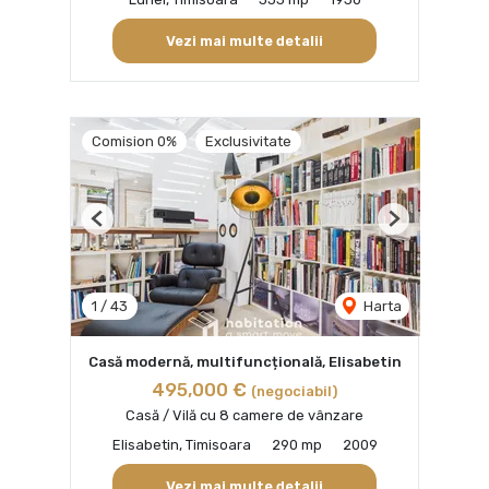
Vezi mai multe detalii
Comision 0%
Exclusivitate
Previous
Next
1
/
43
Harta
Casă modernă, multifuncțională, Elisabetin
495,000 €
(negociabil)
Casă / Vilă cu 8 camere de vânzare
Elisabetin, Timisoara
290 mp
2009
Vezi mai multe detalii