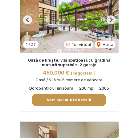
Previous
Next
1
/
37
Tur virtual
Harta
Oază de liniște: vilă spațioasǎ cu grădină
matură superbă si 2 garaje
450,000 €
(negociabil)
Casă / Vilă cu 5 camere de vânzare
Dorobantilor, Timisoara
200 mp
2005
Vezi mai multe detalii