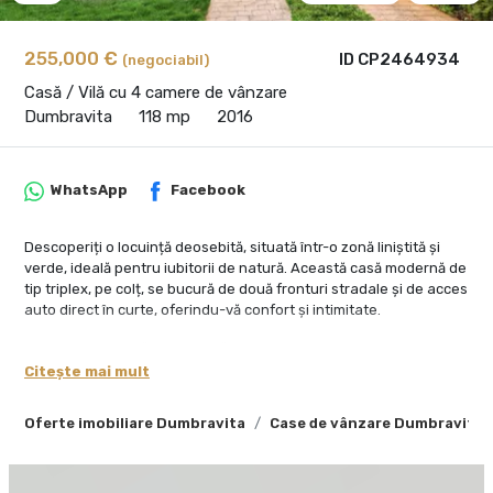
255,000 €
ID CP2464934
(negociabil)
Casă / Vilă cu 4 camere de vânzare
Dumbravita
118 mp
2016
WhatsApp
Facebook
Descoperiți o locuință deosebită, situată într-o zonă liniștită și
verde, ideală pentru iubitorii de natură. Această casă modernă de
tip triplex, pe colț, se bucură de două fronturi stradale și de acces
auto direct în curte, oferindu-vă confort și intimitate.
Curtea generoasă, amenajată cu plante decorative și pomi
fructiferi, vă va oferi un spațiu perfect pentru relaxare sau
Citește mai mult
petrecerea timpului alături de familie. De asemenea, în apropiere
veți găsi o zonă de parc de joacă care completează confortul
Oferte imobiliare Dumbravita
Case de vânzare Dumbravita
acestei locații.
Compartimentare:
Parter: