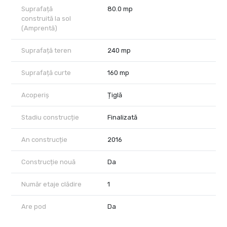
Suprafață
80.0 mp
construită la sol
(Amprentă)
Suprafață teren
240 mp
Suprafață curte
160 mp
Acoperiș
Țiglă
Stadiu construcție
Finalizată
An construcție
2016
Construcție nouă
Da
Număr etaje clădire
1
Are pod
Da