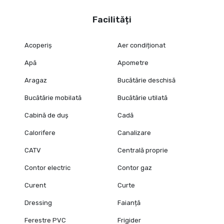
Facilități
Acoperiș
Aer condiționat
Apă
Apometre
Aragaz
Bucătărie deschisă
Bucătărie mobilată
Bucătărie utilată
Cabină de duș
Cadă
Calorifere
Canalizare
CATV
Centrală proprie
Contor electric
Contor gaz
Curent
Curte
Dressing
Faianță
Ferestre PVC
Frigider