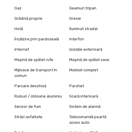
Gaz
Geamuri tripan
Grădină proprie
Gresie
Hotă
Iluminat stradal
Încălzire prin pardoseală
Interfon
Internet
Izolație exterioară
Mașină de spălat rufe
Mașină de spălat vase
Mijloace de transport în
Mobilat complet
comun
Parcare deschisă
Parchet
Rulouri / obloane aluminiu
Scară interioară
Senzor de fum
Sistem de alarmă
Străzi asfaltate
Telecomandă poartă
acces auto