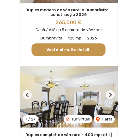
Duplex modern de vânzare în Dumbrăvița –
construcție 2026
265,000 €
Casă / Vilă cu 5 camere de vânzare
Dumbravita
125 mp
2026
Vezi mai multe detalii
Previous
Next
1
/
27
Tur virtual
Harta
Duplex complet de vânzare – 400 mp utili |