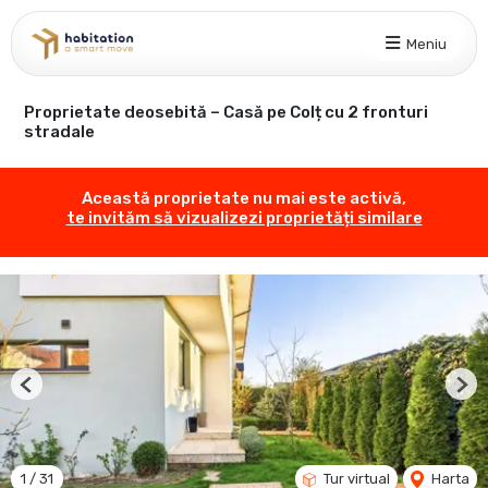
Meniu
Proprietate deosebită – Casă pe Colț cu 2 fronturi
stradale
Această proprietate nu mai este activă,
te invităm să vizualizezi proprietăți similare
Previous
Nex
1
/
31
Tur virtual
Harta