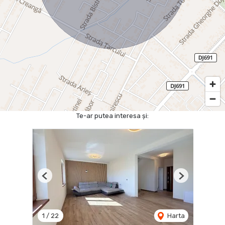
Te-ar putea interesa și:
Previous
Next
1
/
22
Harta