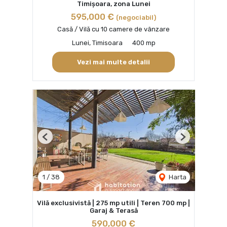
Timișoara, zona Lunei
595,000 €
(negociabil)
Casă / Vilă cu 10 camere de vânzare
Lunei, Timisoara
400 mp
Vezi mai multe detalii
Previous
Next
1
/
38
Harta
Vilă exclusivistă | 275 mp utili | Teren 700 mp |
Garaj & Terasă
590,000 €