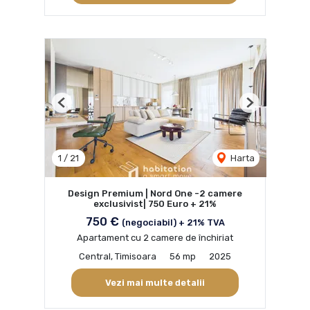
Previous
Next
1
/
21
Harta
Design Premium | Nord One -2 camere
exclusivist| 750 Euro + 21%
750 €
(negociabil) + 21% TVA
Apartament cu 2 camere de închiriat
Central, Timisoara
56 mp
2025
Vezi mai multe detalii