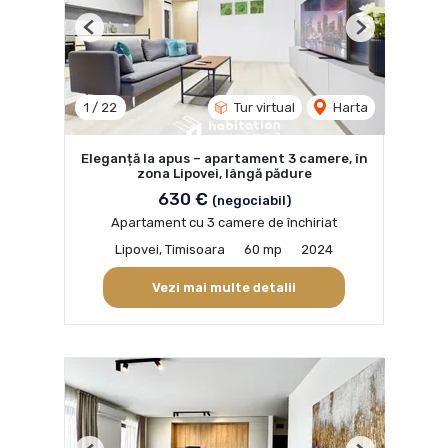
Previous
Next
1
/
22
Tur virtual
Harta
Eleganță la apus – apartament 3 camere, în
zona Lipovei, lângă pădure
630 €
(negociabil)
Apartament cu 3 camere de închiriat
Lipovei, Timisoara
60 mp
2024
Vezi mai multe detalii