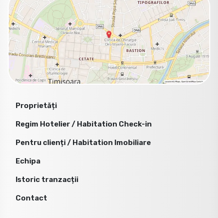
Proprietăți
Regim Hotelier / Habitation Check-in
Pentru clienți / Habitation Imobiliare
Echipa
Istoric tranzacții
Contact