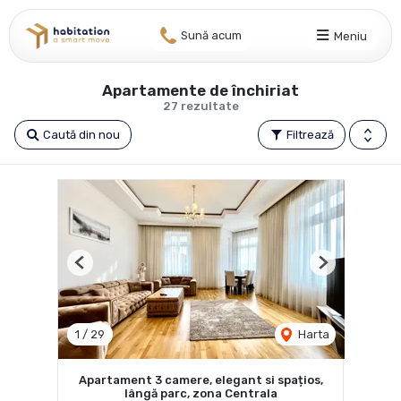
Sună acum
Meniu
Apartamente de închiriat
27 rezultate
Caută din nou
Filtrează
Previous
Next
1
/
29
Harta
Apartament 3 camere, elegant si spațios,
lângă parc, zona Centrala