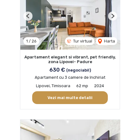
Previous
Next
1
/
26
Tur virtual
Harta
Apartament elegant si vibrant, pet friendly,
zona Lipovei- Padure
630 €
(negociabil)
Apartament cu 3 camere de închiriat
Lipovei, Timisoara
62 mp
2024
Vezi mai multe detalii