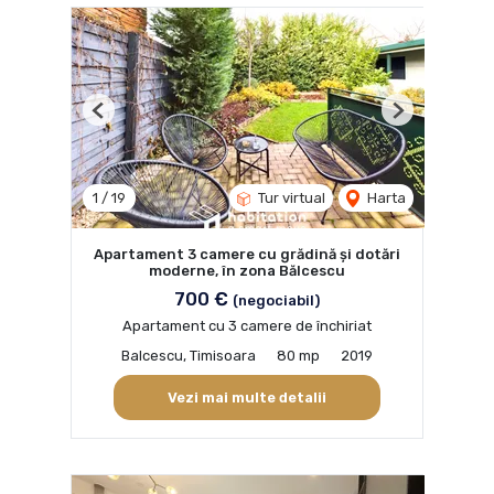
Previous
Next
1
/
19
Tur virtual
Harta
Apartament 3 camere cu grădină și dotări
moderne, în zona Bălcescu
700 €
(negociabil)
Apartament cu 3 camere de închiriat
Balcescu, Timisoara
80 mp
2019
Vezi mai multe detalii