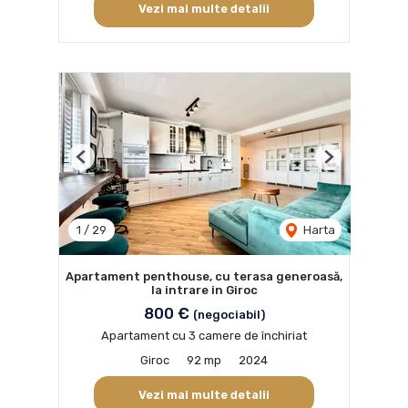
Vezi mai multe detalii
Previous
Next
1
/
29
Harta
Apartament penthouse, cu terasa generoasă,
la intrare in Giroc
800 €
(negociabil)
Apartament cu 3 camere de închiriat
Giroc
92 mp
2024
Vezi mai multe detalii