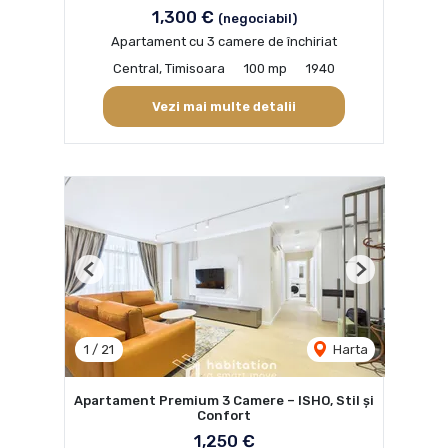
1,300 €
(negociabil)
Apartament cu 3 camere de închiriat
Central, Timisoara
100 mp
1940
Vezi mai multe detalii
Previous
Next
1
/
21
Harta
Apartament Premium 3 Camere – ISHO, Stil și
Confort
1,250 €