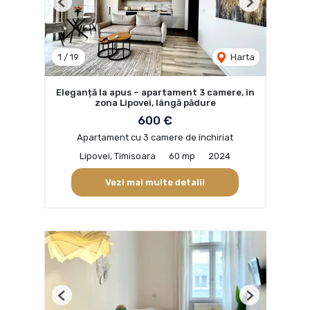
Previous
Next
1
/
19
Harta
Eleganță la apus – apartament 3 camere, în
zona Lipovei, lângă pădure
600 €
Apartament cu 3 camere de închiriat
Lipovei, Timisoara
60 mp
2024
Vezi mai multe detalii
Previous
Next