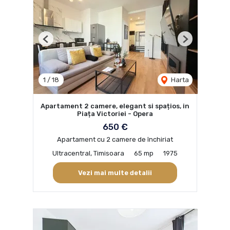
Previous
Next
1
/
18
Harta
Apartament 2 camere, elegant si spațios, in
Piața Victoriei - Opera
650 €
Apartament cu 2 camere de închiriat
Ultracentral, Timisoara
65 mp
1975
Vezi mai multe detalii