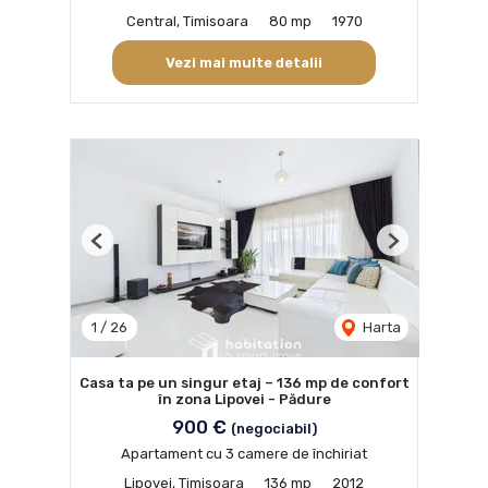
Central, Timisoara
80 mp
1970
Vezi mai multe detalii
Previous
Next
1
/
26
Harta
Casa ta pe un singur etaj – 136 mp de confort
în zona Lipovei - Pădure
900 €
(negociabil)
Apartament cu 3 camere de închiriat
Lipovei, Timisoara
136 mp
2012