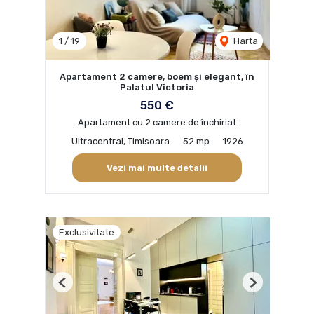
1
/
19
Harta
Apartament 2 camere, boem și elegant, în
Palatul Victoria
550 €
Apartament cu 2 camere de închiriat
Ultracentral, Timisoara
52 mp
1926
Vezi mai multe detalii
Exclusivitate
Previous
Next