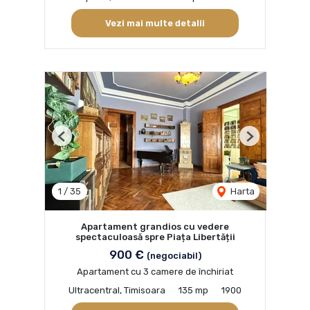
Vezi mai multe detalii
Previous
Next
1
/
35
Harta
Apartament grandios cu vedere
spectaculoasă spre Piața Libertății
900 €
(negociabil)
Apartament cu 3 camere de închiriat
Ultracentral, Timisoara
135 mp
1900