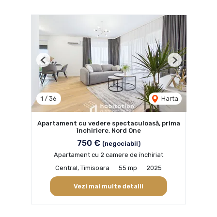
Previous
Next
1
/
36
Harta
Apartament cu vedere spectaculoasă, prima
închiriere, Nord One
750 €
(negociabil)
Apartament cu 2 camere de închiriat
Central, Timisoara
55 mp
2025
Vezi mai multe detalii