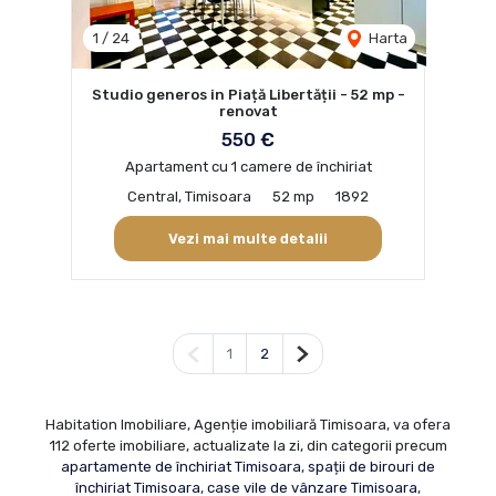
1
/
24
Harta
Studio generos in Piață Libertății - 52 mp -
renovat
550 €
Apartament cu 1 camere de închiriat
Central, Timisoara
52 mp
1892
Vezi mai multe detalii
Pagina anterioară
Pagina următoare
1
2
Habitation Imobiliare, Agenție imobiliară Timisoara, va ofera
112 oferte imobiliare, actualizate la zi, din categorii precum
apartamente de închiriat Timisoara
,
spații de birouri de
închiriat Timisoara
,
case vile de vânzare Timisoara
,