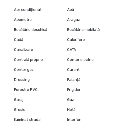
Aer condiționat
Apă
Apometre
Aragaz
Bucătărie deschisă
Bucătărie mobilată
Cadă
Calorifere
Canalizare
CATV
Centrală proprie
Contor electric
Contor gaz
Curent
Dressing
Faianță
Ferestre PVC
Frigider
Garaj
Gaz
Gresie
Hotă
Iluminat stradal
Interfon