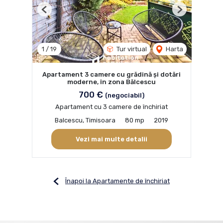
Previous
Next
1
/
19
Tur virtual
Harta
Apartament 3 camere cu grădină și dotări
moderne, în zona Bălcescu
700 €
(negociabil)
Apartament cu 3 camere de închiriat
Balcescu, Timisoara
80 mp
2019
Vezi mai multe detalii
Înapoi la Apartamente de închiriat