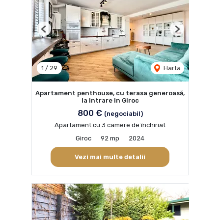
Previous
Next
1
/
29
Harta
Apartament penthouse, cu terasa generoasă,
la intrare in Giroc
800 €
(negociabil)
Apartament cu 3 camere de închiriat
Giroc
92 mp
2024
Vezi mai multe detalii