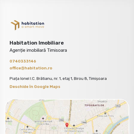
Habitation Imobiliare
Agenție imobiliară Timisoara
0740333146
office@habitation.ro
Piața Ionel I.C. Brătianu, nr. 1, etaj 1, Birou 8, Timișoara
Deschide în Google Maps