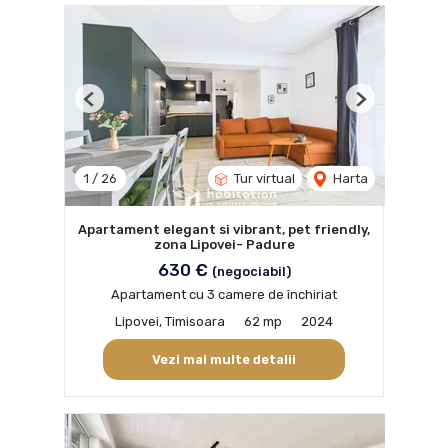
Previous
Next
1
/
26
Tur virtual
Harta
Apartament elegant si vibrant, pet friendly,
zona Lipovei- Padure
630 €
(negociabil)
Apartament cu 3 camere de închiriat
Lipovei, Timisoara
62 mp
2024
Vezi mai multe detalii