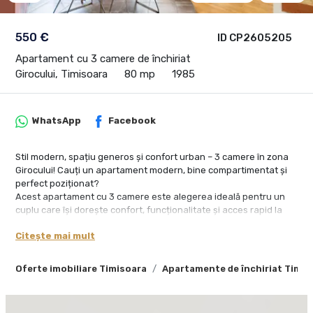
550 €
ID CP2605205
Apartament cu 3 camere de închiriat
Girocului, Timisoara
80 mp
1985
WhatsApp
Facebook
Stil modern, spațiu generos și confort urban – 3 camere în zona
Girocului! Cauți un apartament modern, bine compartimentat și
perfect poziționat?
Acest apartament cu 3 camere este alegerea ideală pentru un
cuplu care își dorește confort, funcționalitate și acces rapid la
punctele cheie din Timișoara.
Citește mai mult
📍 Localizare excelentă – în apropiere de Piața Bălcescu, Spitalul
Județean și mijloacele de transport. Zona Girocului oferă liniște,
Oferte imobiliare Timisoara
Apartamente de închiriat Timis
dar și conectivitate urbană.
Compartimentare și facilități: