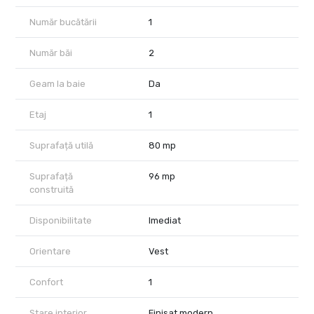
calitate
Număr bucătării
1
Programează o vizionare și descoperă un apartament care nu
oferă doar camere – ci o experiență de locuit completă!
Număr băi
2
Geam la baie
Da
Etaj
1
Suprafață utilă
80 mp
Suprafață
96 mp
construită
Disponibilitate
Imediat
Orientare
Vest
Confort
1
Stare interior
Finisat modern