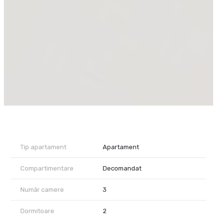
- Living spațios și luminos, perfect pentru relaxare și petrecerea
timpului împreună
- Balcon închis, transformat într-o zonă de relaxare, ideală pentru
cafeaua de dimineață sau lectura serii
- Bucătărie open space, complet mobilată și utilată, cu loc de luat
masa integrat
- Dormitor matrimonial generos, cu dressing propriu și balcon
privat
- Al doilea dormitor amenajat ca birou, ideal pentru lucru de
acasă
- Două băi – una principală cu cadă, plus toaletă de serviciu
- Spațiu de depozitare eficient, integrat pe hol
Detalii financiare:
Chirie lunară: 550 Euro.
Garanție: 550 Euro.
Tip apartament
Apartament
Garaj opțional: 50 Euro/lună
Compartimentare
Decomandat
De ce să alegi acest apartament?
✔️ Design modern și compartimentare inteligentă
✔️ Ideal pentru un cuplu activ, care lucrează de acasă sau are
Număr camere
3
nevoie de spațiu
✔️ Confort urban, într-o zonă liniștită și bine conectată
Dormitoare
2
✔️ La prima închiriere – amenajat cu atenție la detalii și finisaje de