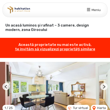
Meniu
Un acasă luminos și rafinat – 3 camere, design
modern, zona Girocului
Această proprietate nu mai este activă,
te invităm să vizualizezi proprietăți similare
Previous
Nex
1
/
25
Tur virtual
Harta